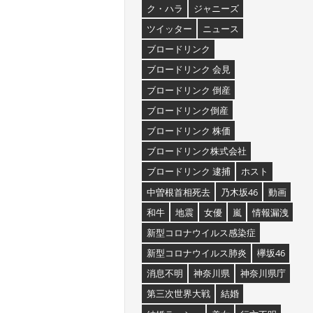
ク・ハラ
ジャニーズ
ツイッター
ニュース
ブロードリンク
ブロードリンク 会見
ブロードリンク 倒産
ブロードリンク倒産
ブロードリンク 株価
ブロードリンク株式会社
ブロードリンク 逮捕
ホスト
中曽根首相死去
乃木坂46
動画
和牛
地震
女優
嵐
情報漏洩
新型コロナウイルス感染症
新型コロナウイルス肺炎
欅坂46
消息不明
神奈川県
神奈川県庁
第三次世界大戦
結婚