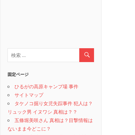
固定ページ
ひるがの高原キャンプ場 事件
サイトマップ
タケノコ掘り女児失踪事件 犯人は？
リュック男 イヌワシ 真相は？？
五條堀美咲さん 真相は？目撃情報は
ないまま今どこに？