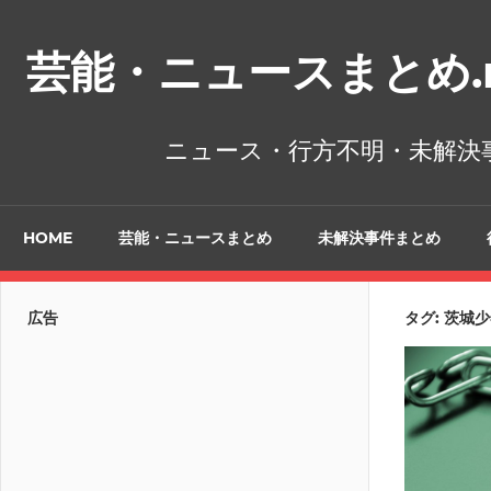
コ
ン
芸能・ニュースまとめ.n
テ
ン
ツ
ニュース・行方不明・未解決
へ
ス
キ
HOME
芸能・ニュースまとめ
未解決事件まとめ
ッ
プ
広告
タグ:
茨城少