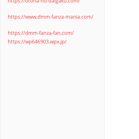
https://otona-no-daigaku.com/
https://www.dmm-fanza-mania.com/
https://dmm-fanza-fan.com/
https://wp646903.wpx.jp/