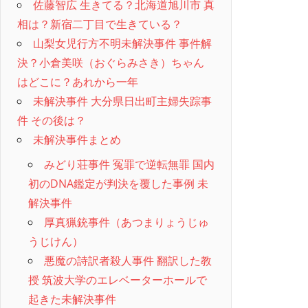
佐藤智広 生きてる？北海道旭川市 真
相は？新宿二丁目で生きている？
山梨女児行方不明未解決事件 事件解
決？小倉美咲（おぐらみさき）ちゃん
はどこに？あれから一年
未解決事件 大分県日出町主婦失踪事
件 その後は？
未解決事件まとめ
みどり荘事件 冤罪で逆転無罪 国内
初のDNA鑑定が判決を覆した事例 未
解決事件
厚真猟銃事件（あつまりょうじゅ
うじけん）
悪魔の詩訳者殺人事件 翻訳した教
授 筑波大学のエレベーターホールで
起きた未解決事件