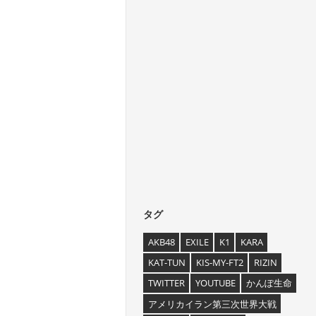
タグ
AKB48
EXILE
K1
KARA
KAT-TUN
KIS-MY-FT2
RIZIN
TWITTER
YOUTUBE
かんぽ生命
アメリカイラン第三次世界大戦