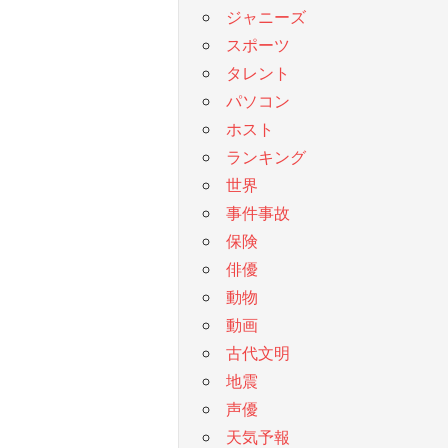
ジャニーズ
スポーツ
タレント
パソコン
ホスト
ランキング
世界
事件事故
保険
俳優
動物
動画
古代文明
地震
声優
天気予報