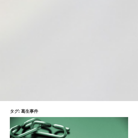
タグ:
葛生事件