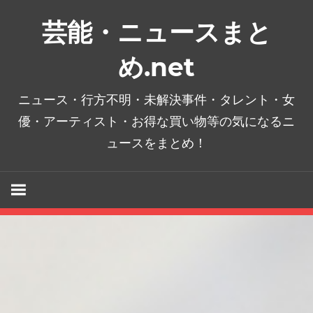
コ
芸能・ニュースまと
ン
テ
め.net
ン
ツ
ニュース・行方不明・未解決事件・タレント・女
へ
優・アーティスト・お得な買い物等の気になるニ
ス
ュースをまとめ！
キ
ッ
プ