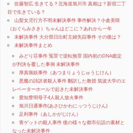
佐藤智広 生きてる？北海道旭川市 真相は？新宿二丁
目で生きている？
山梨女児行方不明未解決事件 事件解決？小倉美咲
（おぐらみさき）ちゃんはどこに？あれから一年
未解決事件 大分県日出町主婦失踪事件 その後は？
未解決事件まとめ
みどり荘事件 冤罪で逆転無罪 国内初のDNA鑑定
が判決を覆した事例 未解決事件
厚真猟銃事件（あつまりょうじゅうじけん）
悪魔の詩訳者殺人事件 翻訳した教授 筑波大学のエ
レベーターホールで起きた未解決事件
愛知豊明母子4人殺人放火事件
旭川日通事件(あさひかわにっつうじけん)
足利事件（あしかがじけん）
青ゲットの殺人事件 後の様々な都市伝説の素材と
なった未解決事件