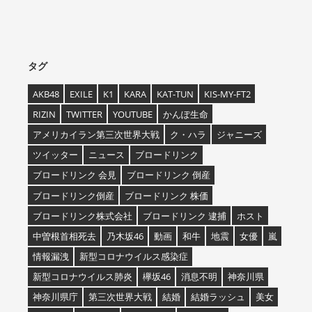
タグ
AKB48
EXILE
K1
KARA
KAT-TUN
KIS-MY-FT2
RIZIN
TWITTER
YOUTUBE
かんぽ生命
アメリカイラン第三次世界大戦
ク・ハラ
ジャニーズ
ツイッター
ニュース
ブロードリンク
ブロードリンク 会見
ブロードリンク 倒産
ブロードリンク倒産
ブロードリンク 株価
ブロードリンク株式会社
ブロードリンク 逮捕
ホスト
中曽根首相死去
乃木坂46
動画
和牛
地震
女優
嵐
情報漏洩
新型コロナウイルス感染症
新型コロナウイルス肺炎
欅坂46
消息不明
神奈川県
神奈川県庁
第三次世界大戦
結婚
結婚ラッシュ
美女