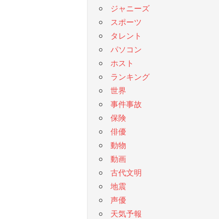
ジャニーズ
スポーツ
タレント
パソコン
ホスト
ランキング
世界
事件事故
保険
俳優
動物
動画
古代文明
地震
声優
天気予報