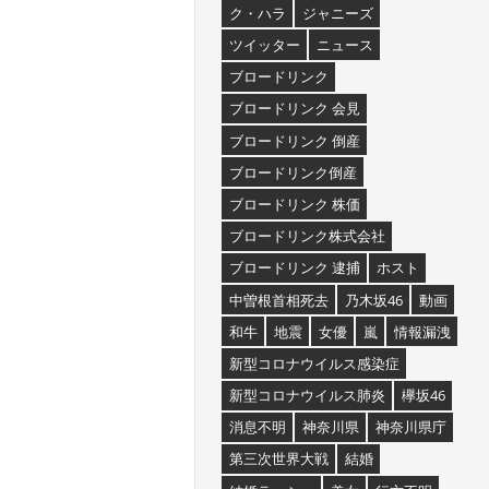
ク・ハラ
ジャニーズ
ツイッター
ニュース
ブロードリンク
ブロードリンク 会見
ブロードリンク 倒産
ブロードリンク倒産
ブロードリンク 株価
ブロードリンク株式会社
ブロードリンク 逮捕
ホスト
中曽根首相死去
乃木坂46
動画
和牛
地震
女優
嵐
情報漏洩
新型コロナウイルス感染症
新型コロナウイルス肺炎
欅坂46
消息不明
神奈川県
神奈川県庁
第三次世界大戦
結婚