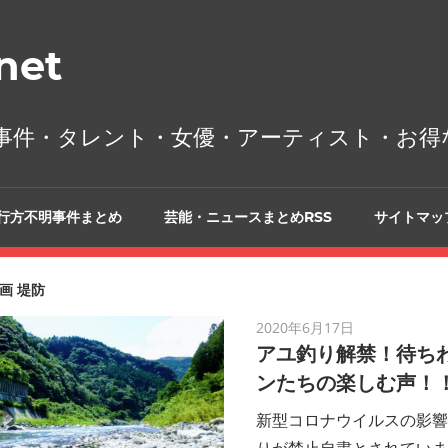
et
事件・タレント・女優・アーティスト・お得
行方不明事件まとめ
芸能・ニュースまとめRSS
サイトマッ
画 堤防
2020年6月17日
アユ釣り解禁！待ち
ンたちの楽しむ声！
新型コロナウイルスの影響
りが禁止自粛とされていま