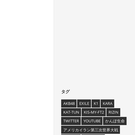
タグ
AKB48
EXILE
K1
KARA
KAT-TUN
KIS-MY-FT2
RIZIN
TWITTER
YOUTUBE
かんぽ生命
アメリカイラン第三次世界大戦