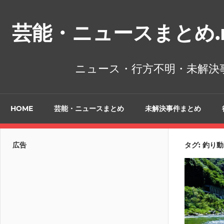
コ
ン
芸能・ニュースまとめ.n
テ
ン
ツ
ニュース・行方不明・未解決
へ
ス
キ
HOME
芸能・ニュースまとめ
未解決事件まとめ
ッ
プ
広告
タグ:
釣り動