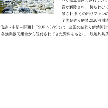
言が解除され、 待ちわび
禁され 多くの釣りファン
全国鮎釣り解禁2020河川
信越～中部～関西】 TSURINEWSでは、全国の鮎釣り解禁河
 各漁業協同組合から送付されてきた資料をもとに、現地釣具
も