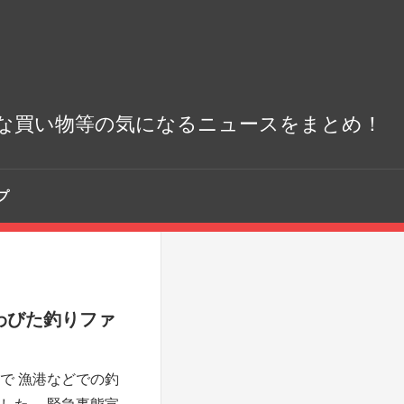
な買い物等の気になるニュースをまとめ！
プ
わびた釣りファ
！
で 漁港などでの釣
した。 緊急事態宣