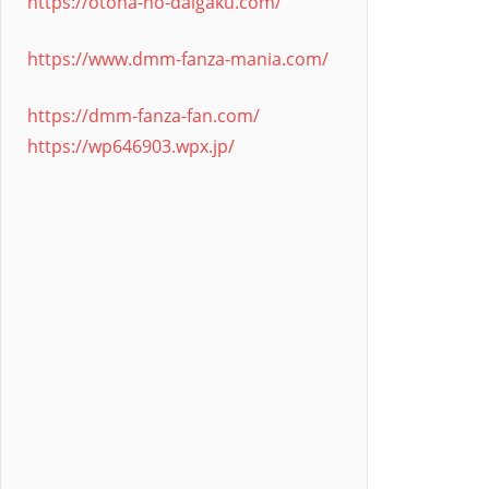
https://otona-no-daigaku.com/
https://www.dmm-fanza-mania.com/
https://dmm-fanza-fan.com/
https://wp646903.wpx.jp/