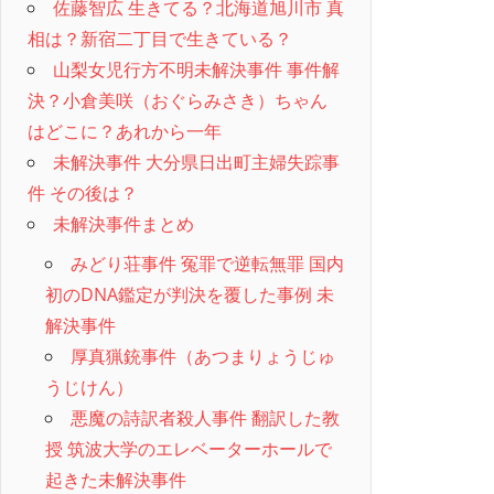
佐藤智広 生きてる？北海道旭川市 真
相は？新宿二丁目で生きている？
山梨女児行方不明未解決事件 事件解
決？小倉美咲（おぐらみさき）ちゃん
はどこに？あれから一年
未解決事件 大分県日出町主婦失踪事
件 その後は？
未解決事件まとめ
みどり荘事件 冤罪で逆転無罪 国内
初のDNA鑑定が判決を覆した事例 未
解決事件
厚真猟銃事件（あつまりょうじゅ
うじけん）
悪魔の詩訳者殺人事件 翻訳した教
授 筑波大学のエレベーターホールで
起きた未解決事件