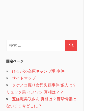
固定ページ
ひるがの高原キャンプ場 事件
サイトマップ
タケノコ掘り女児失踪事件 犯人は？
リュック男 イヌワシ 真相は？？
五條堀美咲さん 真相は？目撃情報は
ないまま今どこに？