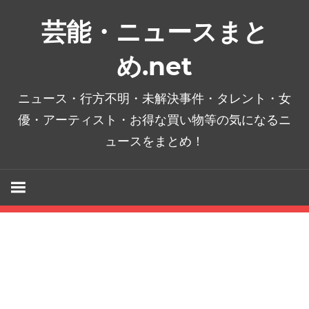
コ
芸能・ニュースまと
ン
テ
め.net
ン
ツ
ニュース・行方不明・未解決事件・タレント・女
へ
優・アーティスト・お得な買い物等の気になるニ
ス
ュースをまとめ！
キ
ッ
プ