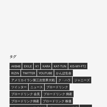
タグ
AKB48
EXILE
K1
KARA
KAT-TUN
KIS-MY-FT2
RIZIN
TWITTER
YOUTUBE
かんぽ生命
アメリカイラン第三次世界大戦
ク・ハラ
ジャニーズ
ツイッター
ニュース
ブロードリンク
ブロードリンク 会見
ブロードリンク 倒産
ブロードリンク倒産
ブロードリンク 株価