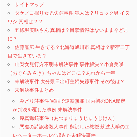
サイトマップ
タケノコ掘り女児失踪事件 犯人は？リュック男 イヌ
ワシ 真相は？？
五條堀美咲さん 真相は？目撃情報はないまま今どこ
に？
佐藤智広 生きてる？北海道旭川市 真相は？新宿二丁
目で生きている？
山梨女児行方不明未解決事件 事件解決？小倉美咲
（おぐらみさき）ちゃんはどこに？あれから一年
未解決事件 大分県日出町主婦失踪事件 その後は？
未解決事件まとめ
みどり荘事件 冤罪で逆転無罪 国内初のDNA鑑定
が判決を覆した事例 未解決事件
厚真猟銃事件（あつまりょうじゅうじけん）
悪魔の詩訳者殺人事件 翻訳した教授 筑波大学のエ
レベーターホールで起きた未解決事件