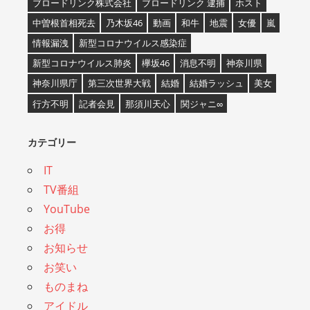
ブロードリンク株式会社
ブロードリンク 逮捕
ホスト
中曽根首相死去
乃木坂46
動画
和牛
地震
女優
嵐
情報漏洩
新型コロナウイルス感染症
新型コロナウイルス肺炎
欅坂46
消息不明
神奈川県
神奈川県庁
第三次世界大戦
結婚
結婚ラッシュ
美女
行方不明
記者会見
那須川天心
関ジャニ∞
カテゴリー
IT
TV番組
YouTube
お得
お知らせ
お笑い
ものまね
アイドル