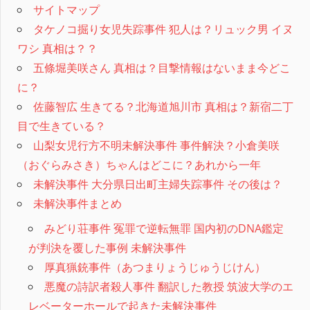
サイトマップ
タケノコ掘り女児失踪事件 犯人は？リュック男 イヌ
ワシ 真相は？？
五條堀美咲さん 真相は？目撃情報はないまま今どこ
に？
佐藤智広 生きてる？北海道旭川市 真相は？新宿二丁
目で生きている？
山梨女児行方不明未解決事件 事件解決？小倉美咲
（おぐらみさき）ちゃんはどこに？あれから一年
未解決事件 大分県日出町主婦失踪事件 その後は？
未解決事件まとめ
みどり荘事件 冤罪で逆転無罪 国内初のDNA鑑定
が判決を覆した事例 未解決事件
厚真猟銃事件（あつまりょうじゅうじけん）
悪魔の詩訳者殺人事件 翻訳した教授 筑波大学のエ
レベーターホールで起きた未解決事件