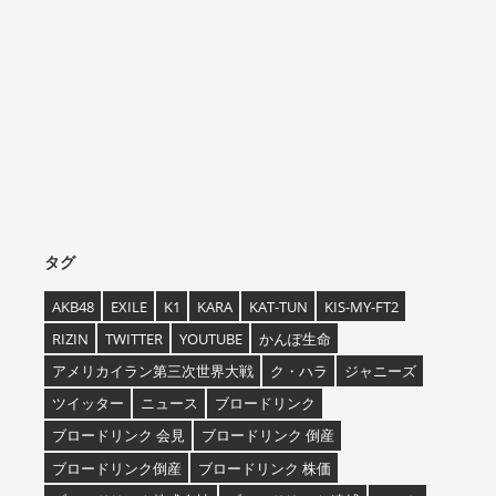
タグ
AKB48
EXILE
K1
KARA
KAT-TUN
KIS-MY-FT2
RIZIN
TWITTER
YOUTUBE
かんぽ生命
アメリカイラン第三次世界大戦
ク・ハラ
ジャニーズ
ツイッター
ニュース
ブロードリンク
ブロードリンク 会見
ブロードリンク 倒産
ブロードリンク倒産
ブロードリンク 株価