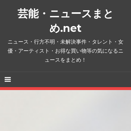
コ
芸能・ニュースまと
ン
テ
め.net
ン
ツ
ニュース・行方不明・未解決事件・タレント・女
へ
優・アーティスト・お得な買い物等の気になるニ
ス
ュースをまとめ！
キ
ッ
プ