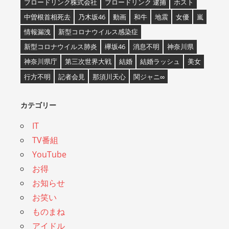
ブロードリンク株式会社
ブロードリンク 逮捕
ホスト
中曽根首相死去
乃木坂46
動画
和牛
地震
女優
嵐
情報漏洩
新型コロナウイルス感染症
新型コロナウイルス肺炎
欅坂46
消息不明
神奈川県
神奈川県庁
第三次世界大戦
結婚
結婚ラッシュ
美女
行方不明
記者会見
那須川天心
関ジャニ∞
カテゴリー
IT
TV番組
YouTube
お得
お知らせ
お笑い
ものまね
アイドル