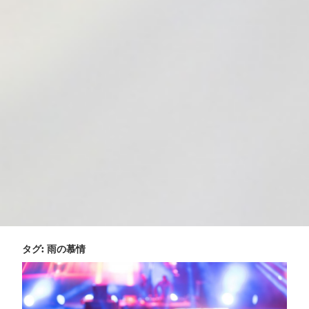
タグ:
雨の慕情