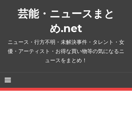
コ
芸能・ニュースまと
ン
テ
め.net
ン
ツ
ニュース・行方不明・未解決事件・タレント・女
へ
優・アーティスト・お得な買い物等の気になるニ
ス
ュースをまとめ！
キ
ッ
プ