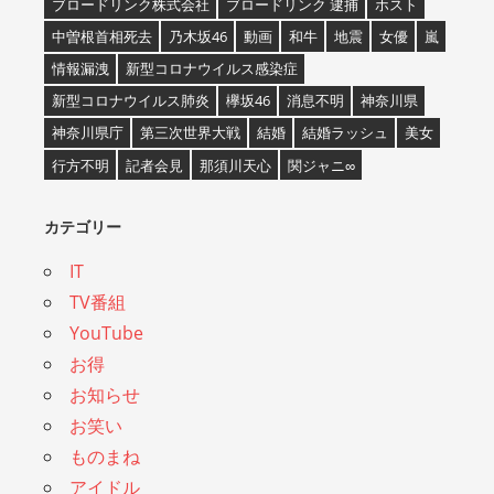
ブロードリンク株式会社
ブロードリンク 逮捕
ホスト
中曽根首相死去
乃木坂46
動画
和牛
地震
女優
嵐
情報漏洩
新型コロナウイルス感染症
新型コロナウイルス肺炎
欅坂46
消息不明
神奈川県
神奈川県庁
第三次世界大戦
結婚
結婚ラッシュ
美女
行方不明
記者会見
那須川天心
関ジャニ∞
カテゴリー
IT
TV番組
YouTube
お得
お知らせ
お笑い
ものまね
アイドル