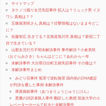
サイトマップ
タケノコ掘り女児失踪事件 犯人は？リュック男 イヌ
ワシ 真相は？？
五條堀美咲さん 真相は？目撃情報はないまま今どこ
に？
佐藤智広 生きてる？北海道旭川市 真相は？新宿二丁
目で生きている？
山梨女児行方不明未解決事件 事件解決？小倉美咲
（おぐらみさき）ちゃんはどこに？あれから一年
未解決事件 大分県日出町主婦失踪事件 その後は？
未解決事件まとめ
みどり荘事件 冤罪で逆転無罪 国内初のDNA鑑定
が判決を覆した事例 未解決事件
厚真猟銃事件（あつまりょうじゅうじけん）
悪魔の詩訳者殺人事件 翻訳した教授 筑波大学のエ
レベーターホールで起きた未解決事件