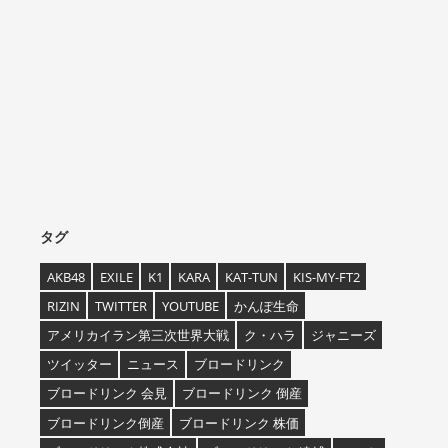
タグ
AKB48
EXILE
K1
KARA
KAT-TUN
KIS-MY-FT2
RIZIN
TWITTER
YOUTUBE
かんぽ生命
アメリカイラン第三次世界大戦
ク・ハラ
ジャニーズ
ツイッター
ニュース
ブロードリンク
ブロードリンク 会見
ブロードリンク 倒産
ブロードリンク倒産
ブロードリンク 株価