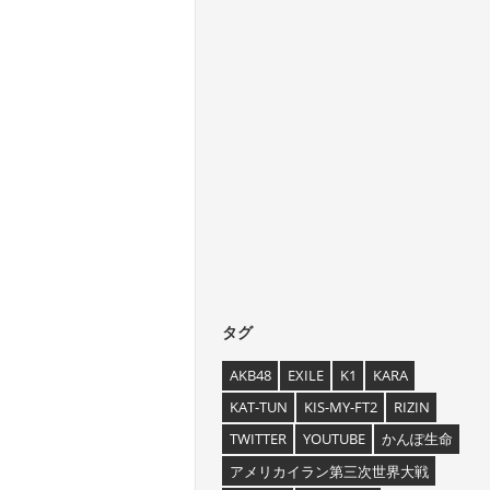
タグ
AKB48
EXILE
K1
KARA
KAT-TUN
KIS-MY-FT2
RIZIN
TWITTER
YOUTUBE
かんぽ生命
アメリカイラン第三次世界大戦