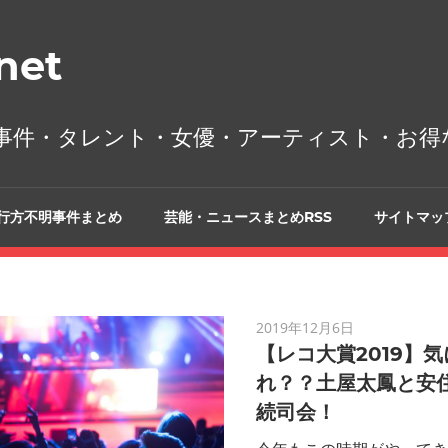
et
事件・タレント・女優・アーティスト・お得
行方不明事件まとめ
芸能・ニュースまとめRSS
サイトマッ
2019年12月6日
【レコ大賞2019】
れ？？土屋太鳳と安
続司会！