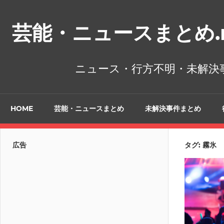
コ
ン
芸能・ニュースまとめ.n
テ
ン
ツ
ニュース・行方不明・未解決
へ
ス
キ
HOME
芸能・ニュースまとめ
未解決事件まとめ
ッ
プ
広告
タグ:
霧氷