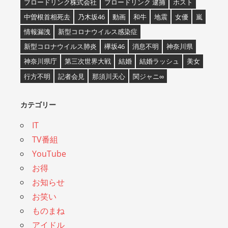
ブロードリンク株式会社
ブロードリンク 逮捕
ホスト
中曽根首相死去
乃木坂46
動画
和牛
地震
女優
嵐
情報漏洩
新型コロナウイルス感染症
新型コロナウイルス肺炎
欅坂46
消息不明
神奈川県
神奈川県庁
第三次世界大戦
結婚
結婚ラッシュ
美女
行方不明
記者会見
那須川天心
関ジャニ∞
カテゴリー
IT
TV番組
YouTube
お得
お知らせ
お笑い
ものまね
アイドル