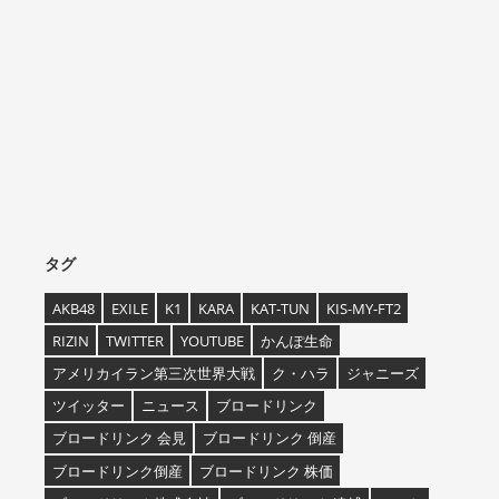
タグ
AKB48
EXILE
K1
KARA
KAT-TUN
KIS-MY-FT2
RIZIN
TWITTER
YOUTUBE
かんぽ生命
アメリカイラン第三次世界大戦
ク・ハラ
ジャニーズ
ツイッター
ニュース
ブロードリンク
ブロードリンク 会見
ブロードリンク 倒産
ブロードリンク倒産
ブロードリンク 株価