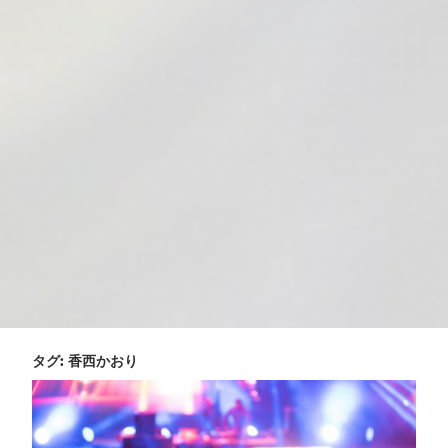
タグ:
香西かおり