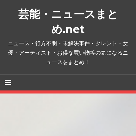
コ
芸能・ニュースまと
ン
テ
め.net
ン
ツ
ニュース・行方不明・未解決事件・タレント・女
へ
優・アーティスト・お得な買い物等の気になるニ
ス
ュースをまとめ！
キ
ッ
プ