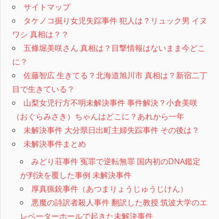
サイトマップ
タケノコ掘り女児失踪事件 犯人は？リュック男 イヌ
ワシ 真相は？？
五條堀美咲さん 真相は？目撃情報はないまま今どこ
に？
佐藤智広 生きてる？北海道旭川市 真相は？新宿二丁
目で生きている？
山梨女児行方不明未解決事件 事件解決？小倉美咲
（おぐらみさき）ちゃんはどこに？あれから一年
未解決事件 大分県日出町主婦失踪事件 その後は？
未解決事件まとめ
みどり荘事件 冤罪で逆転無罪 国内初のDNA鑑定
が判決を覆した事例 未解決事件
厚真猟銃事件（あつまりょうじゅうじけん）
悪魔の詩訳者殺人事件 翻訳した教授 筑波大学のエ
レベーターホールで起きた未解決事件