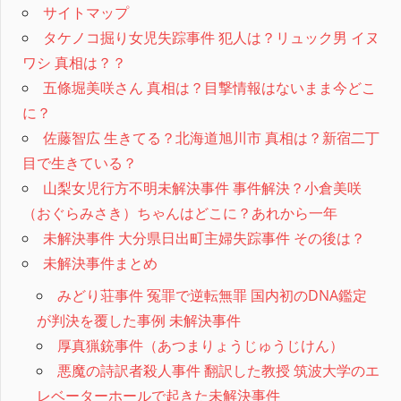
サイトマップ
タケノコ掘り女児失踪事件 犯人は？リュック男 イヌ
ワシ 真相は？？
五條堀美咲さん 真相は？目撃情報はないまま今どこ
に？
佐藤智広 生きてる？北海道旭川市 真相は？新宿二丁
目で生きている？
山梨女児行方不明未解決事件 事件解決？小倉美咲
（おぐらみさき）ちゃんはどこに？あれから一年
未解決事件 大分県日出町主婦失踪事件 その後は？
未解決事件まとめ
みどり荘事件 冤罪で逆転無罪 国内初のDNA鑑定
が判決を覆した事例 未解決事件
厚真猟銃事件（あつまりょうじゅうじけん）
悪魔の詩訳者殺人事件 翻訳した教授 筑波大学のエ
レベーターホールで起きた未解決事件