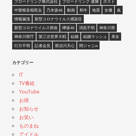
ブロードリンク株式会社
ブロードリンク 逮捕
ホスト
中曽根首相死去
乃木坂46
動画
和牛
地震
女優
嵐
情報漏洩
新型コロナウイルス感染症
新型コロナウイルス肺炎
欅坂46
消息不明
神奈川県
神奈川県庁
第三次世界大戦
結婚
結婚ラッシュ
美女
行方不明
記者会見
那須川天心
関ジャニ∞
カテゴリー
IT
TV番組
YouTube
お得
お知らせ
お笑い
ものまね
アイドル