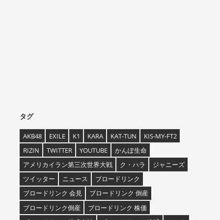
タグ
AKB48
EXILE
K1
KARA
KAT-TUN
KIS-MY-FT2
RIZIN
TWITTER
YOUTUBE
かんぽ生命
アメリカイラン第三次世界大戦
ク・ハラ
ジャニーズ
ツイッター
ニュース
ブロードリンク
ブロードリンク 会見
ブロードリンク 倒産
ブロードリンク倒産
ブロードリンク 株価