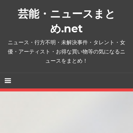
コ
芸能・ニュースまと
ン
テ
め.net
ン
ツ
ニュース・行方不明・未解決事件・タレント・女
へ
優・アーティスト・お得な買い物等の気になるニ
ス
ュースをまとめ！
キ
ッ
プ