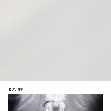
タグ:
骨折