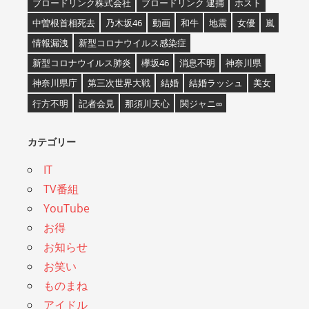
ブロードリンク株式会社
ブロードリンク 逮捕
ホスト
中曽根首相死去
乃木坂46
動画
和牛
地震
女優
嵐
情報漏洩
新型コロナウイルス感染症
新型コロナウイルス肺炎
欅坂46
消息不明
神奈川県
神奈川県庁
第三次世界大戦
結婚
結婚ラッシュ
美女
行方不明
記者会見
那須川天心
関ジャニ∞
カテゴリー
IT
TV番組
YouTube
お得
お知らせ
お笑い
ものまね
アイドル