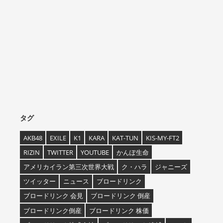
タグ
AKB48
EXILE
K1
KARA
KAT-TUN
KIS-MY-FT2
RIZIN
TWITTER
YOUTUBE
かんぽ生命
アメリカイラン第三次世界大戦
ク・ハラ
ジャニーズ
ツイッター
ニュース
ブロードリンク
ブロードリンク 会見
ブロードリンク 倒産
ブロードリンク倒産
ブロードリンク 株価