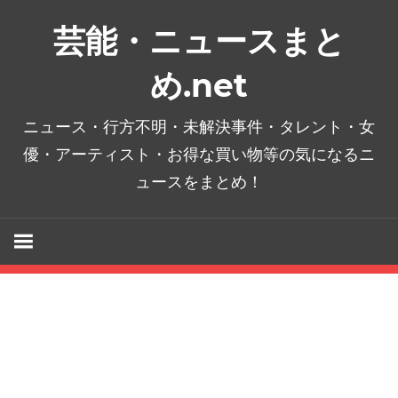
コ
芸能・ニュースまと
ン
テ
め.net
ン
ツ
ニュース・行方不明・未解決事件・タレント・女
へ
優・アーティスト・お得な買い物等の気になるニ
ス
ュースをまとめ！
キ
ッ
プ