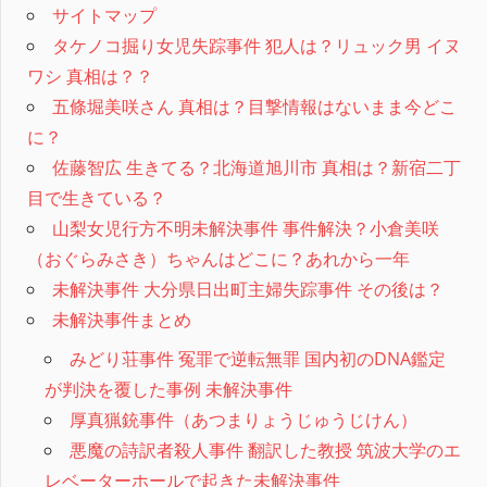
サイトマップ
タケノコ掘り女児失踪事件 犯人は？リュック男 イヌ
ワシ 真相は？？
五條堀美咲さん 真相は？目撃情報はないまま今どこ
に？
佐藤智広 生きてる？北海道旭川市 真相は？新宿二丁
目で生きている？
山梨女児行方不明未解決事件 事件解決？小倉美咲
（おぐらみさき）ちゃんはどこに？あれから一年
未解決事件 大分県日出町主婦失踪事件 その後は？
未解決事件まとめ
みどり荘事件 冤罪で逆転無罪 国内初のDNA鑑定
が判決を覆した事例 未解決事件
厚真猟銃事件（あつまりょうじゅうじけん）
悪魔の詩訳者殺人事件 翻訳した教授 筑波大学のエ
レベーターホールで起きた未解決事件