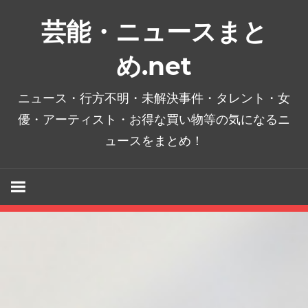
コ
芸能・ニュースまと
ン
テ
め.net
ン
ツ
ニュース・行方不明・未解決事件・タレント・女
へ
優・アーティスト・お得な買い物等の気になるニ
ス
ュースをまとめ！
キ
ッ
プ