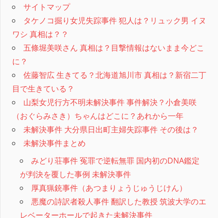
サイトマップ
タケノコ掘り女児失踪事件 犯人は？リュック男 イヌ
ワシ 真相は？？
五條堀美咲さん 真相は？目撃情報はないまま今どこ
に？
佐藤智広 生きてる？北海道旭川市 真相は？新宿二丁
目で生きている？
山梨女児行方不明未解決事件 事件解決？小倉美咲
（おぐらみさき）ちゃんはどこに？あれから一年
未解決事件 大分県日出町主婦失踪事件 その後は？
未解決事件まとめ
みどり荘事件 冤罪で逆転無罪 国内初のDNA鑑定
が判決を覆した事例 未解決事件
厚真猟銃事件（あつまりょうじゅうじけん）
悪魔の詩訳者殺人事件 翻訳した教授 筑波大学のエ
レベーターホールで起きた未解決事件