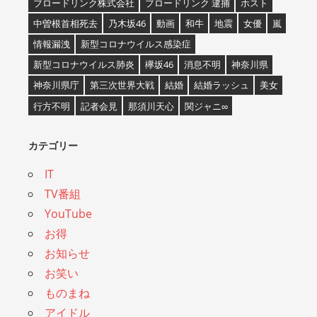
ブロードリンク株式会社
ブロードリンク 逮捕
ホスト
中曽根首相死去
乃木坂46
動画
和牛
地震
女優
嵐
情報漏洩
新型コロナウイルス感染症
新型コロナウイルス肺炎
欅坂46
消息不明
神奈川県
神奈川県庁
第三次世界大戦
結婚
結婚ラッシュ
美女
行方不明
記者会見
那須川天心
関ジャニ∞
カテゴリー
IT
TV番組
YouTube
お得
お知らせ
お笑い
ものまね
アイドル