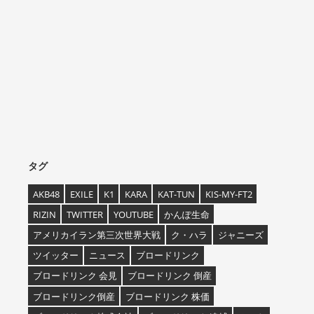
タグ
AKB48
EXILE
K1
KARA
KAT-TUN
KIS-MY-FT2
RIZIN
TWITTER
YOUTUBE
かんぽ生命
アメリカイラン第三次世界大戦
ク・ハラ
ジャニーズ
ツイッター
ニュース
ブロードリンク
ブロードリンク 会見
ブロードリンク 倒産
ブロードリンク倒産
ブロードリンク 株価