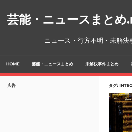
コ
ン
芸能・ニュースまとめ.n
テ
ン
ツ
ニュース・行方不明・未解決
へ
ス
キ
HOME
芸能・ニュースまとめ
未解決事件まとめ
ッ
プ
広告
タグ:
INTE