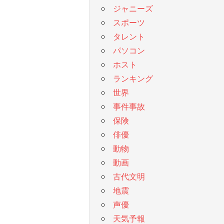
ジャニーズ
スポーツ
タレント
パソコン
ホスト
ランキング
世界
事件事故
保険
俳優
動物
動画
古代文明
地震
声優
天気予報