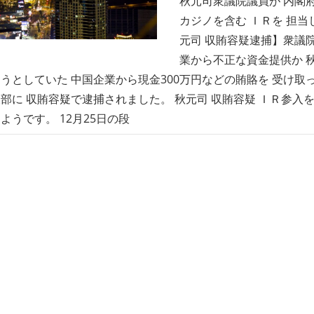
秋元司衆議院議員が 内閣
カジノを含む ＩＲを 担当
元司 収賄容疑逮捕】衆議
業から不正な資金提供か 秋
うとしていた 中国企業から現金300万円などの賄賂を 受け取
部に 収賄容疑で逮捕されました。 秋元司 収賄容疑 ＩＲ参入
ようです。 12月25日の段