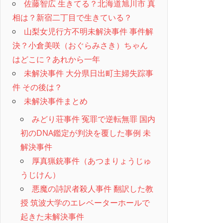
佐藤智広 生きてる？北海道旭川市 真
相は？新宿二丁目で生きている？
山梨女児行方不明未解決事件 事件解
決？小倉美咲（おぐらみさき）ちゃん
はどこに？あれから一年
未解決事件 大分県日出町主婦失踪事
件 その後は？
未解決事件まとめ
みどり荘事件 冤罪で逆転無罪 国内
初のDNA鑑定が判決を覆した事例 未
解決事件
厚真猟銃事件（あつまりょうじゅ
うじけん）
悪魔の詩訳者殺人事件 翻訳した教
授 筑波大学のエレベーターホールで
起きた未解決事件