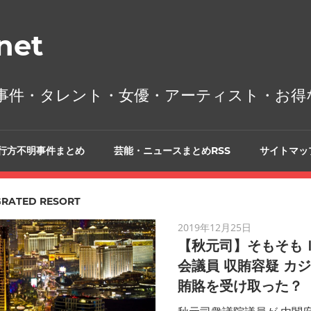
et
事件・タレント・女優・アーティスト・お得
行方不明事件まとめ
芸能・ニュースまとめRSS
サイトマッ
GRATED RESORT
2019年12月25日
【秋元司】そもそも
会議員 収賄容疑 カ
賄賂を受け取った？