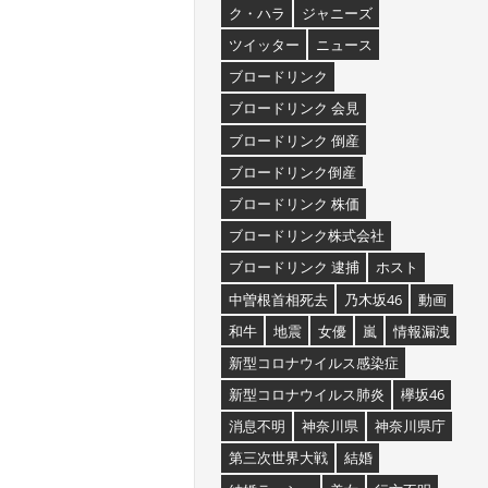
ク・ハラ
ジャニーズ
ツイッター
ニュース
ブロードリンク
ブロードリンク 会見
ブロードリンク 倒産
ブロードリンク倒産
ブロードリンク 株価
ブロードリンク株式会社
ブロードリンク 逮捕
ホスト
中曽根首相死去
乃木坂46
動画
和牛
地震
女優
嵐
情報漏洩
新型コロナウイルス感染症
新型コロナウイルス肺炎
欅坂46
消息不明
神奈川県
神奈川県庁
第三次世界大戦
結婚