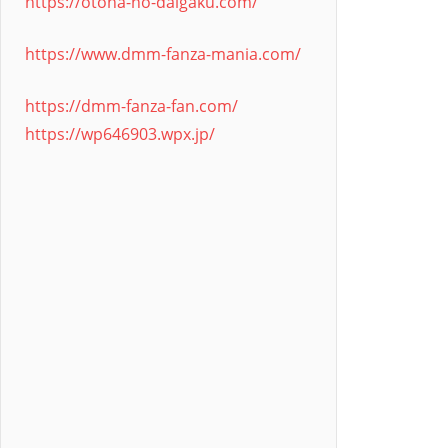
https://otona-no-daigaku.com/
https://www.dmm-fanza-mania.com/
https://dmm-fanza-fan.com/
https://wp646903.wpx.jp/