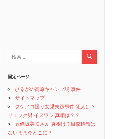
固定ページ
ひるがの高原キャンプ場 事件
サイトマップ
タケノコ掘り女児失踪事件 犯人は？
リュック男 イヌワシ 真相は？？
五條堀美咲さん 真相は？目撃情報は
ないまま今どこに？