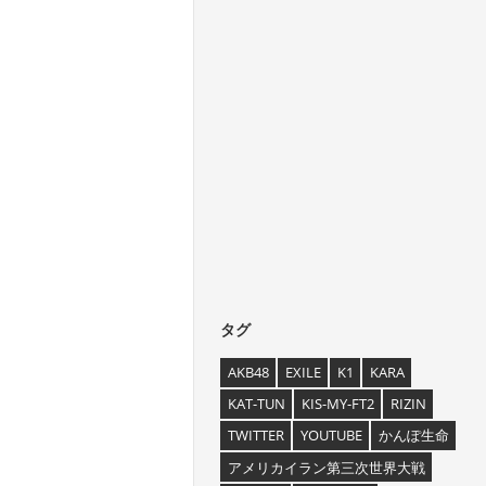
タグ
AKB48
EXILE
K1
KARA
KAT-TUN
KIS-MY-FT2
RIZIN
TWITTER
YOUTUBE
かんぽ生命
アメリカイラン第三次世界大戦