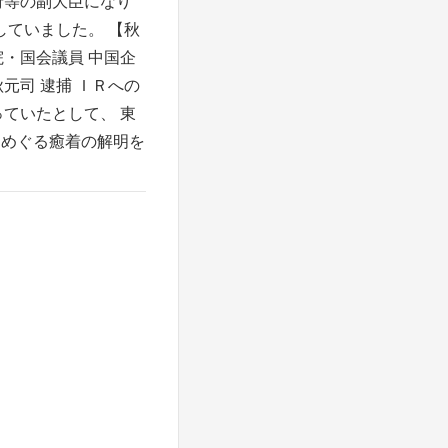
府等の副大臣になり
していました。 【秋
院・国会議員 中国企
元司 逮捕 ＩＲへの
っていたとして、 東
をめぐる癒着の解明を