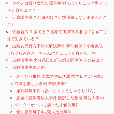
タケノコ掘り女児失踪事件 犯人は？リュック男 イヌ
ワシ 真相は？？
五條堀美咲さん 真相は？目撃情報はないまま今どこ
に？
佐藤智広 生きてる？北海道旭川市 真相は？新宿二丁
目で生きている？
山梨女児行方不明未解決事件 事件解決？小倉美咲
（おぐらみさき）ちゃんはどこに？あれから一年
未解決事件 大分県日出町主婦失踪事件 その後は？
未解決事件まとめ
みどり荘事件 冤罪で逆転無罪 国内初のDNA鑑定
が判決を覆した事例 未解決事件
厚真猟銃事件（あつまりょうじゅうじけん）
悪魔の詩訳者殺人事件 翻訳した教授 筑波大学のエ
レベーターホールで起きた未解決事件
愛知豊明母子4人殺人放火事件