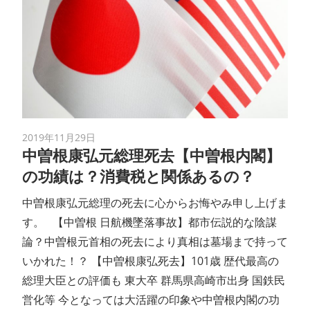
2019年11月29日
中曽根康弘元総理死去【中曽根内閣】
の功績は？消費税と関係あるの？
中曽根康弘元総理の死去に心からお悔やみ申し上げま
す。 【中曽根 日航機墜落事故】都市伝説的な陰謀
論？中曽根元首相の死去により真相は墓場まで持って
いかれた！？ 【中曽根康弘死去】101歳 歴代最高の
総理大臣との評価も 東大卒 群馬県高崎市出身 国鉄民
営化等 今となっては大活躍の印象や中曽根内閣の功