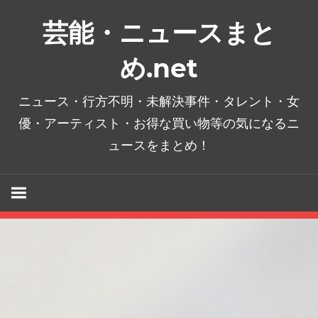
コ
芸能・ニュースまと
ン
テ
め.net
ン
ツ
ニュース・行方不明・未解決事件・タレント・女
へ
優・アーティスト・お得な買い物等の気になるニ
ス
ュースをまとめ！
キ
ッ
プ