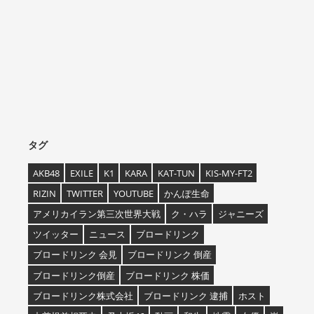
タグ
AKB48
EXILE
K1
KARA
KAT-TUN
KIS-MY-FT2
RIZIN
TWITTER
YOUTUBE
かんぽ生命
アメリカイラン第三次世界大戦
ク・ハラ
ジャニーズ
ツイッター
ニュース
ブロードリンク
ブロードリンク 会見
ブロードリンク 倒産
ブロードリンク倒産
ブロードリンク 株価
ブロードリンク株式会社
ブロードリンク 逮捕
ホスト