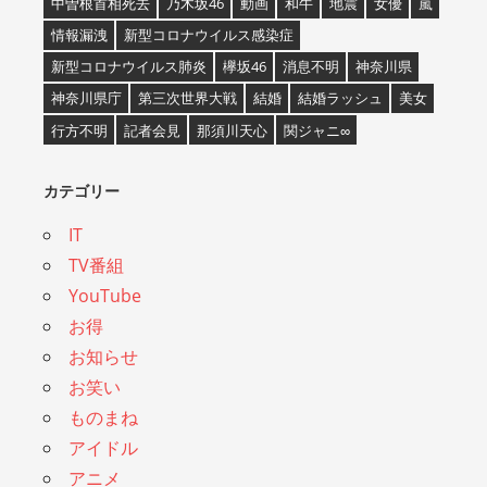
中曽根首相死去
乃木坂46
動画
和牛
地震
女優
嵐
情報漏洩
新型コロナウイルス感染症
新型コロナウイルス肺炎
欅坂46
消息不明
神奈川県
神奈川県庁
第三次世界大戦
結婚
結婚ラッシュ
美女
行方不明
記者会見
那須川天心
関ジャニ∞
カテゴリー
IT
TV番組
YouTube
お得
お知らせ
お笑い
ものまね
アイドル
アニメ