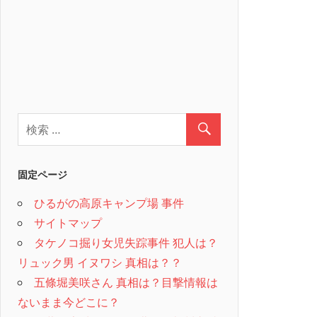
固定ページ
ひるがの高原キャンプ場 事件
サイトマップ
タケノコ掘り女児失踪事件 犯人は？
リュック男 イヌワシ 真相は？？
五條堀美咲さん 真相は？目撃情報は
ないまま今どこに？