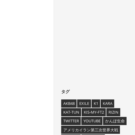
タグ
AKB48
EXILE
K1
KARA
KAT-TUN
KIS-MY-FT2
RIZIN
TWITTER
YOUTUBE
かんぽ生命
アメリカイラン第三次世界大戦