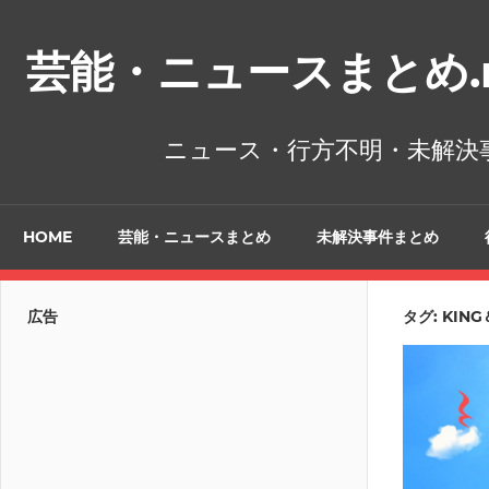
コ
ン
芸能・ニュースまとめ.n
テ
ン
ツ
ニュース・行方不明・未解決
へ
ス
キ
HOME
芸能・ニュースまとめ
未解決事件まとめ
ッ
プ
広告
タグ:
KING