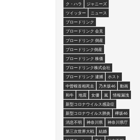
ク・ハラ
ジャニーズ
ツイッター
ニュース
ブロードリンク
ブロードリンク 会見
ブロードリンク 倒産
ブロードリンク倒産
ブロードリンク 株価
ブロードリンク株式会社
ブロードリンク 逮捕
ホスト
中曽根首相死去
乃木坂46
動画
和牛
地震
女優
嵐
情報漏洩
新型コロナウイルス感染症
新型コロナウイルス肺炎
欅坂46
消息不明
神奈川県
神奈川県庁
第三次世界大戦
結婚