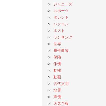
ジャニーズ
スポーツ
タレント
パソコン
ホスト
ランキング
世界
事件事故
保険
俳優
動物
動画
古代文明
地震
声優
天気予報