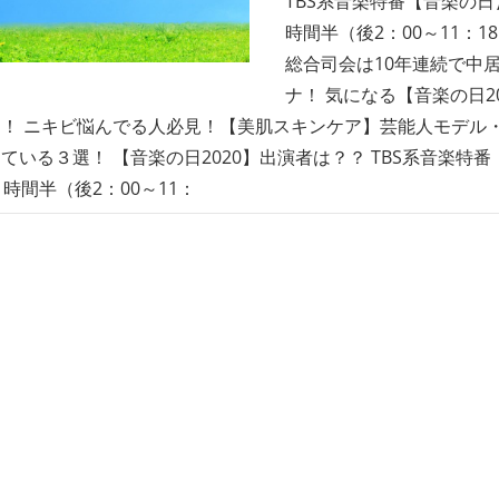
TBS系音楽特番【音楽の日
時間半（後2：00～11：
総合司会は10年連続で中
ナ！ 気になる【音楽の日2
！ ニキビ悩んでる人必見！【美肌スキンケア】芸能人モデル
ている３選！ 【音楽の日2020】出演者は？？ TBS系音楽特
９時間半（後2：00～11：