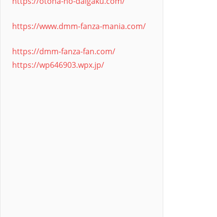
https://otona-no-daigaku.com/
https://www.dmm-fanza-mania.com/
https://dmm-fanza-fan.com/
https://wp646903.wpx.jp/