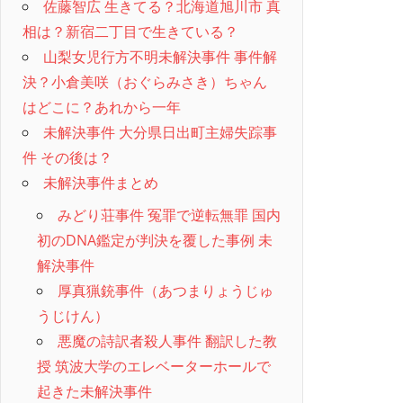
佐藤智広 生きてる？北海道旭川市 真
相は？新宿二丁目で生きている？
山梨女児行方不明未解決事件 事件解
決？小倉美咲（おぐらみさき）ちゃん
はどこに？あれから一年
未解決事件 大分県日出町主婦失踪事
件 その後は？
未解決事件まとめ
みどり荘事件 冤罪で逆転無罪 国内
初のDNA鑑定が判決を覆した事例 未
解決事件
厚真猟銃事件（あつまりょうじゅ
うじけん）
悪魔の詩訳者殺人事件 翻訳した教
授 筑波大学のエレベーターホールで
起きた未解決事件