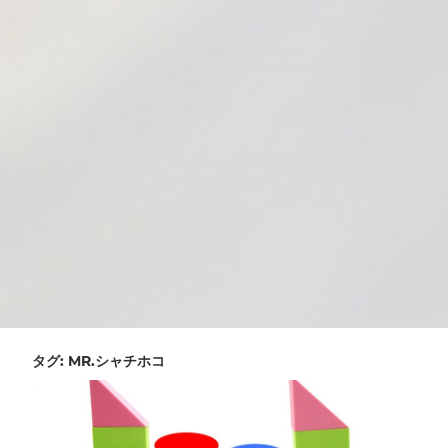
タグ:
MR.シャチホコ