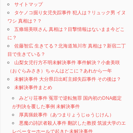
サイトマップ
タケノコ掘り女児失踪事件 犯人は？リュック男 イヌ
ワシ 真相は？？
五條堀美咲さん 真相は？目撃情報はないまま今どこ
に？
佐藤智広 生きてる？北海道旭川市 真相は？新宿二丁
目で生きている？
山梨女児行方不明未解決事件 事件解決？小倉美咲
（おぐらみさき）ちゃんはどこに？あれから一年
未解決事件 大分県日出町主婦失踪事件 その後は？
未解決事件まとめ
みどり荘事件 冤罪で逆転無罪 国内初のDNA鑑定
が判決を覆した事例 未解決事件
厚真猟銃事件（あつまりょうじゅうじけん）
悪魔の詩訳者殺人事件 翻訳した教授 筑波大学のエ
レベーターホールで起きた未解決事件