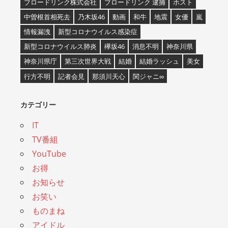
ブロードリンク株式会社
ブロードリンク 逮捕
ホスト
中曽根首相死去
乃木坂46
動画
和牛
地震
女優
嵐
情報漏洩
新型コロナウイルス感染症
新型コロナウイルス肺炎
欅坂46
消息不明
神奈川県
神奈川県庁
第三次世界大戦
結婚
結婚ラッシュ
美女
行方不明
記者会見
那須川天心
関ジャニ∞
カテゴリー
IT
TV番組
YouTube
お得
お知らせ
お笑い
ものまね
アイドル