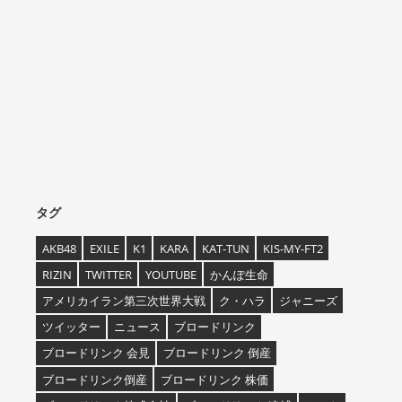
タグ
AKB48
EXILE
K1
KARA
KAT-TUN
KIS-MY-FT2
RIZIN
TWITTER
YOUTUBE
かんぽ生命
アメリカイラン第三次世界大戦
ク・ハラ
ジャニーズ
ツイッター
ニュース
ブロードリンク
ブロードリンク 会見
ブロードリンク 倒産
ブロードリンク倒産
ブロードリンク 株価