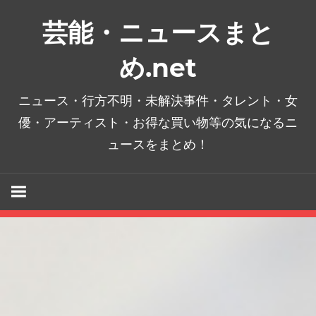
コ
芸能・ニュースまと
ン
テ
め.net
ン
ツ
ニュース・行方不明・未解決事件・タレント・女
へ
優・アーティスト・お得な買い物等の気になるニ
ス
ュースをまとめ！
キ
ッ
プ