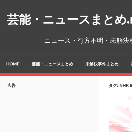
コ
ン
芸能・ニュースまとめ.n
テ
ン
ツ
ニュース・行方不明・未解決
へ
ス
キ
HOME
芸能・ニュースまとめ
未解決事件まとめ
ッ
プ
広告
タグ:
NHK 