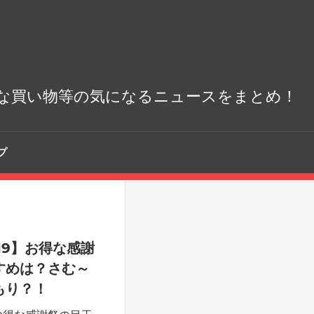
な買い物等の気になるニュースをまとめ！
プ
19】お得な感謝
すめは？さむ～
もり？！