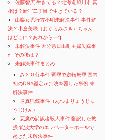
佐藤智広 生きてる？北海道旭川市 真
相は？新宿二丁目で生きている？
山梨女児行方不明未解決事件 事件解
決？小倉美咲（おぐらみさき）ちゃん
はどこに？あれから一年
未解決事件 大分県日出町主婦失踪事
件 その後は？
未解決事件まとめ
みどり荘事件 冤罪で逆転無罪 国内
初のDNA鑑定が判決を覆した事例 未
解決事件
厚真猟銃事件（あつまりょうじゅ
うじけん）
悪魔の詩訳者殺人事件 翻訳した教
授 筑波大学のエレベーターホールで
起きた未解決事件