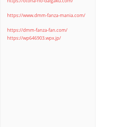
https://otona-no-daigaku.com/
https://www.dmm-fanza-mania.com/
https://dmm-fanza-fan.com/
https://wp646903.wpx.jp/