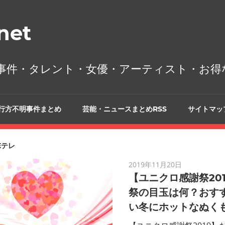
et
事件・タレント・女優・アーティスト・お得
行方不明事件まとめ
芸能・ニュースまとめRSS
サイトマッ
Eテレ
2019年11月20日
【ユニクロ感謝祭20
祭の目玉は何？おす
い冬にホットなぬく