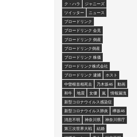
ク・ハラ
ジャニーズ
ツイッター
ニュース
ブロードリンク
ブロードリンク 会見
ブロードリンク 倒産
ブロードリンク倒産
ブロードリンク 株価
ブロードリンク株式会社
ブロードリンク 逮捕
ホスト
中曽根首相死去
乃木坂46
動画
和牛
地震
女優
嵐
情報漏洩
新型コロナウイルス感染症
新型コロナウイルス肺炎
欅坂46
消息不明
神奈川県
神奈川県庁
第三次世界大戦
結婚