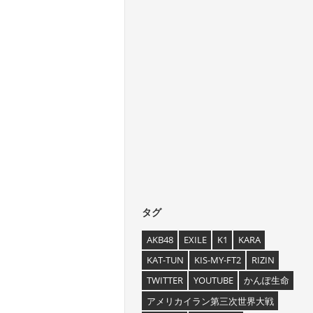
タグ
AKB48
EXILE
K1
KARA
KAT-TUN
KIS-MY-FT2
RIZIN
TWITTER
YOUTUBE
かんぽ生命
アメリカイラン第三次世界大戦