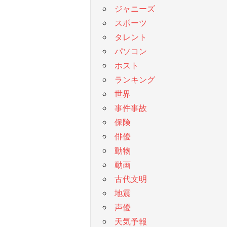
ジャニーズ
スポーツ
タレント
パソコン
ホスト
ランキング
世界
事件事故
保険
俳優
動物
動画
古代文明
地震
声優
天気予報