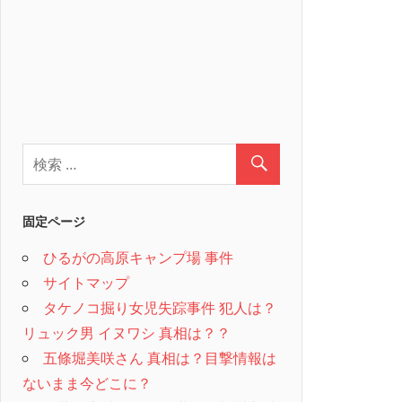
固定ページ
ひるがの高原キャンプ場 事件
サイトマップ
タケノコ掘り女児失踪事件 犯人は？
リュック男 イヌワシ 真相は？？
五條堀美咲さん 真相は？目撃情報は
ないまま今どこに？