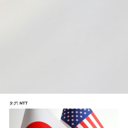
タグ:
NTT