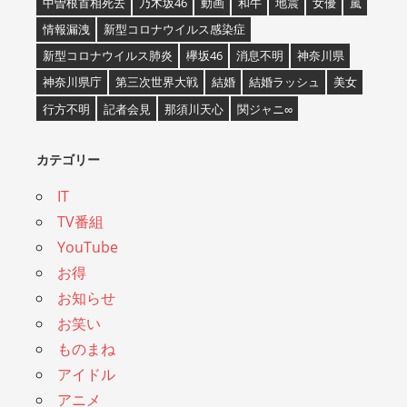
中曽根首相死去
乃木坂46
動画
和牛
地震
女優
嵐
情報漏洩
新型コロナウイルス感染症
新型コロナウイルス肺炎
欅坂46
消息不明
神奈川県
神奈川県庁
第三次世界大戦
結婚
結婚ラッシュ
美女
行方不明
記者会見
那須川天心
関ジャニ∞
カテゴリー
IT
TV番組
YouTube
お得
お知らせ
お笑い
ものまね
アイドル
アニメ