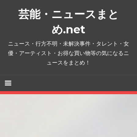
コ
芸能・ニュースまと
ン
テ
め.net
ン
ツ
ニュース・行方不明・未解決事件・タレント・女
へ
優・アーティスト・お得な買い物等の気になるニ
ス
ュースをまとめ！
キ
ッ
プ