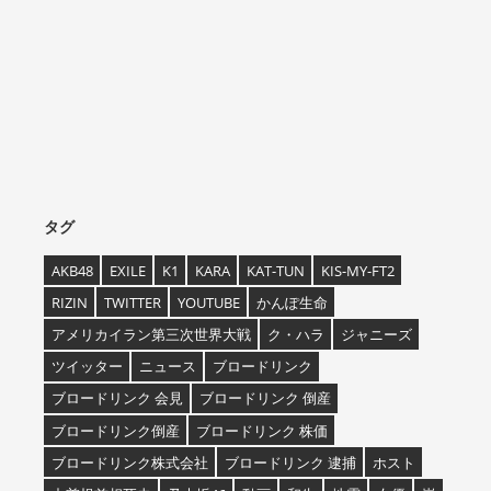
タグ
AKB48
EXILE
K1
KARA
KAT-TUN
KIS-MY-FT2
RIZIN
TWITTER
YOUTUBE
かんぽ生命
アメリカイラン第三次世界大戦
ク・ハラ
ジャニーズ
ツイッター
ニュース
ブロードリンク
ブロードリンク 会見
ブロードリンク 倒産
ブロードリンク倒産
ブロードリンク 株価
ブロードリンク株式会社
ブロードリンク 逮捕
ホスト