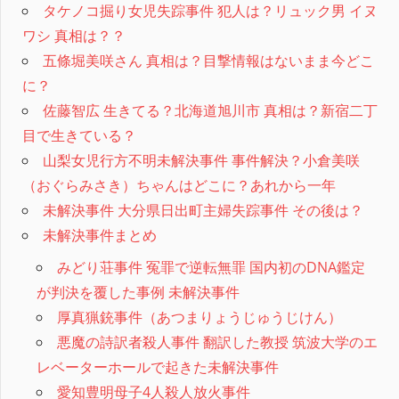
タケノコ掘り女児失踪事件 犯人は？リュック男 イヌ
ワシ 真相は？？
五條堀美咲さん 真相は？目撃情報はないまま今どこ
に？
佐藤智広 生きてる？北海道旭川市 真相は？新宿二丁
目で生きている？
山梨女児行方不明未解決事件 事件解決？小倉美咲
（おぐらみさき）ちゃんはどこに？あれから一年
未解決事件 大分県日出町主婦失踪事件 その後は？
未解決事件まとめ
みどり荘事件 冤罪で逆転無罪 国内初のDNA鑑定
が判決を覆した事例 未解決事件
厚真猟銃事件（あつまりょうじゅうじけん）
悪魔の詩訳者殺人事件 翻訳した教授 筑波大学のエ
レベーターホールで起きた未解決事件
愛知豊明母子4人殺人放火事件