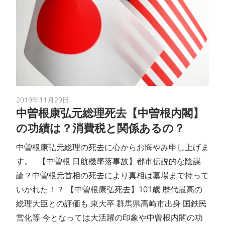
2019年11月29日
中曽根康弘元総理死去【中曽根内閣】
の功績は？消費税と関係あるの？
中曽根康弘元総理の死去に心からお悔やみ申し上げま
す。 【中曽根 日航機墜落事故】都市伝説的な陰謀
論？中曽根元首相の死去により真相は墓場まで持って
いかれた！？ 【中曽根康弘死去】101歳 歴代最高の
総理大臣との評価も 東大卒 群馬県高崎市出身 国鉄民
営化等 今となっては大活躍の印象や中曽根内閣の功