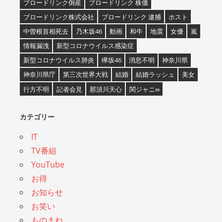
ブロードリンク倒産
ブロードリンク 株価
ブロードリンク株式会社
ブロードリンク 逮捕
ホスト
中曽根首相死去
乃木坂46
動画
和牛
地震
女優
嵐
情報漏洩
新型コロナウイルス感染症
新型コロナウイルス肺炎
欅坂46
消息不明
神奈川県
神奈川県庁
第三次世界大戦
結婚
結婚ラッシュ
美女
行方不明
記者会見
那須川天心
関ジャニ∞
カテゴリー
IT
TV番組
YouTube
お得
お知らせ
お笑い
ものまね