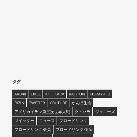
タグ
AKB48
EXILE
K1
KARA
KAT-TUN
KIS-MY-FT2
RIZIN
TWITTER
YOUTUBE
かんぽ生命
アメリカイラン第三次世界大戦
ク・ハラ
ジャニーズ
ツイッター
ニュース
ブロードリンク
ブロードリンク 会見
ブロードリンク 倒産