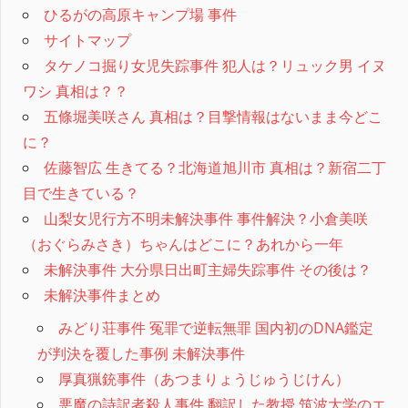
ひるがの高原キャンプ場 事件
サイトマップ
タケノコ掘り女児失踪事件 犯人は？リュック男 イヌ
ワシ 真相は？？
五條堀美咲さん 真相は？目撃情報はないまま今どこ
に？
佐藤智広 生きてる？北海道旭川市 真相は？新宿二丁
目で生きている？
山梨女児行方不明未解決事件 事件解決？小倉美咲
（おぐらみさき）ちゃんはどこに？あれから一年
未解決事件 大分県日出町主婦失踪事件 その後は？
未解決事件まとめ
みどり荘事件 冤罪で逆転無罪 国内初のDNA鑑定
が判決を覆した事例 未解決事件
厚真猟銃事件（あつまりょうじゅうじけん）
悪魔の詩訳者殺人事件 翻訳した教授 筑波大学のエ