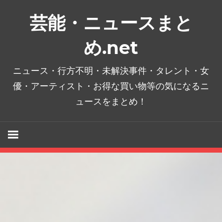
コ
芸能・ニュースまと
ン
テ
め.net
ン
ツ
ニュース・行方不明・未解決事件・タレント・女
へ
優・アーティスト・お得な買い物等の気になるニ
ス
ュースをまとめ！
キ
ッ
プ