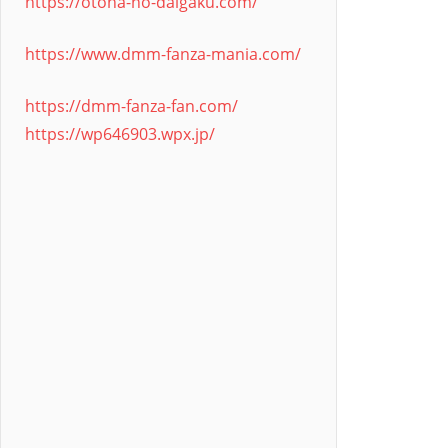
https://otona-no-daigaku.com/
https://www.dmm-fanza-mania.com/
https://dmm-fanza-fan.com/
https://wp646903.wpx.jp/