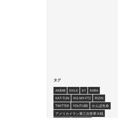
タグ
AKB48
EXILE
K1
KARA
KAT-TUN
KIS-MY-FT2
RIZIN
TWITTER
YOUTUBE
かんぽ生命
アメリカイラン第三次世界大戦