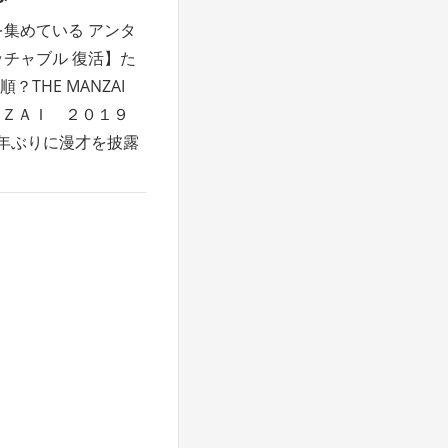
を集めている アンタ
ッチャブル 復活】た
THE MANZAI
ＡＮＺＡＩ ２０１９
8 １０年ぶりに漫才を披露