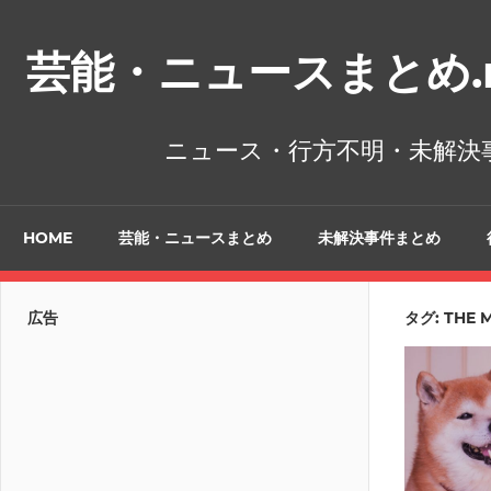
コ
ン
芸能・ニュースまとめ.n
テ
ン
ツ
ニュース・行方不明・未解決
へ
ス
キ
HOME
芸能・ニュースまとめ
未解決事件まとめ
ッ
プ
広告
タグ:
THE 