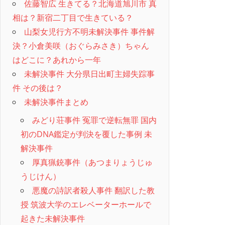
佐藤智広 生きてる？北海道旭川市 真
相は？新宿二丁目で生きている？
山梨女児行方不明未解決事件 事件解
決？小倉美咲（おぐらみさき）ちゃん
はどこに？あれから一年
未解決事件 大分県日出町主婦失踪事
件 その後は？
未解決事件まとめ
みどり荘事件 冤罪で逆転無罪 国内
初のDNA鑑定が判決を覆した事例 未
解決事件
厚真猟銃事件（あつまりょうじゅ
うじけん）
悪魔の詩訳者殺人事件 翻訳した教
授 筑波大学のエレベーターホールで
起きた未解決事件