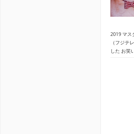
2019 マ
（フジテレビ
した お笑