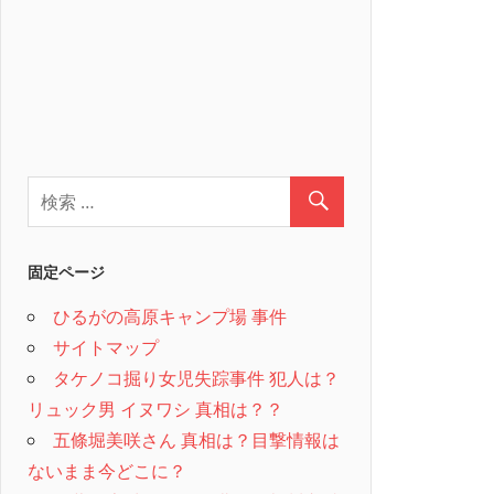
固定ページ
ひるがの高原キャンプ場 事件
サイトマップ
タケノコ掘り女児失踪事件 犯人は？
リュック男 イヌワシ 真相は？？
五條堀美咲さん 真相は？目撃情報は
ないまま今どこに？