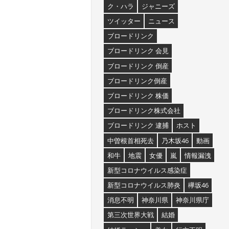
ク・ハラ
ジャニーズ
ツイッター
ニュース
ブロードリンク
ブロードリンク 会見
ブロードリンク 倒産
ブロードリンク倒産
ブロードリンク 株価
ブロードリンク株式会社
ブロードリンク 逮捕
ホスト
中曽根首相死去
乃木坂46
動画
和牛
地震
女優
嵐
情報漏洩
新型コロナウイルス感染症
新型コロナウイルス肺炎
欅坂46
消息不明
神奈川県
神奈川県庁
第三次世界大戦
結婚