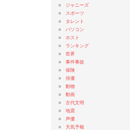
ジャニーズ
スポーツ
タレント
パソコン
ホスト
ランキング
世界
事件事故
保険
俳優
動物
動画
古代文明
地震
声優
天気予報