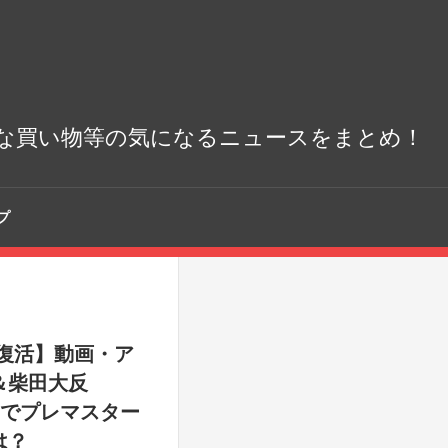
な買い物等の気になるニュースをまとめ！
プ
復活】動画・ア
＆柴田大反
AIでプレマスター
は？