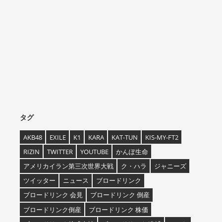
タグ
AKB48
EXILE
K1
KARA
KAT-TUN
KIS-MY-FT2
RIZIN
TWITTER
YOUTUBE
かんぽ生命
アメリカイラン第三次世界大戦
ク・ハラ
ジャニーズ
ツイッター
ニュース
ブロードリンク
ブロードリンク 会見
ブロードリンク 倒産
ブロードリンク倒産
ブロードリンク 株価