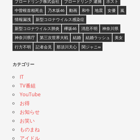
ブロードリンク株式会社
ブロードリンク 逮捕
ホスト
中曽根首相死去
乃木坂46
動画
和牛
地震
女優
嵐
情報漏洩
新型コロナウイルス感染症
新型コロナウイルス肺炎
欅坂46
消息不明
神奈川県
神奈川県庁
第三次世界大戦
結婚
結婚ラッシュ
美女
行方不明
記者会見
那須川天心
関ジャニ∞
カテゴリー
IT
TV番組
YouTube
お得
お知らせ
お笑い
ものまね
アイドル