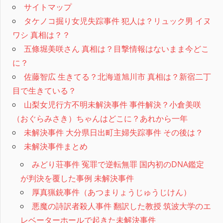
サイトマップ
タケノコ掘り女児失踪事件 犯人は？リュック男 イヌ
ワシ 真相は？？
五條堀美咲さん 真相は？目撃情報はないまま今どこ
に？
佐藤智広 生きてる？北海道旭川市 真相は？新宿二丁
目で生きている？
山梨女児行方不明未解決事件 事件解決？小倉美咲
（おぐらみさき）ちゃんはどこに？あれから一年
未解決事件 大分県日出町主婦失踪事件 その後は？
未解決事件まとめ
みどり荘事件 冤罪で逆転無罪 国内初のDNA鑑定
が判決を覆した事例 未解決事件
厚真猟銃事件（あつまりょうじゅうじけん）
悪魔の詩訳者殺人事件 翻訳した教授 筑波大学のエ
レベーターホールで起きた未解決事件