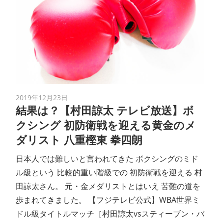
2019年12月23日
結果は？【村田諒太 テレビ放送】ボ
クシング 初防衛戦を迎える黄金のメ
ダリスト 八重樫東 拳四朗
日本人では難しいと言われてきた ボクシングのミド
ル級という 比較的重い階級での 初防衛戦を迎える 村
田諒太さん。 元・金メダリストとはいえ 苦難の道を
歩まれてきました。 【フジテレビ公式】WBA世界ミ
ドル級タイトルマッチ［村田諒太vsスティーブン・バ