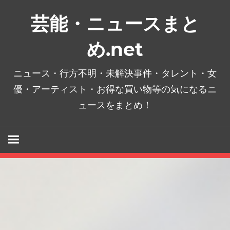
コ
芸能・ニュースまと
ン
テ
め.net
ン
ツ
ニュース・行方不明・未解決事件・タレント・女
へ
優・アーティスト・お得な買い物等の気になるニ
ス
ュースをまとめ！
キ
ッ
プ