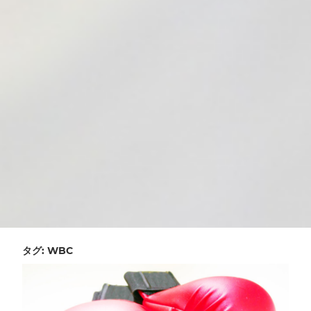
タグ:
WBC