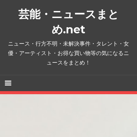
コ
芸能・ニュースまと
ン
テ
め.net
ン
ツ
ニュース・行方不明・未解決事件・タレント・女
へ
優・アーティスト・お得な買い物等の気になるニ
ス
ュースをまとめ！
キ
ッ
プ