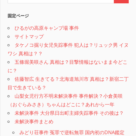
固定ページ
ひるがの高原キャンプ場 事件
サイトマップ
タケノコ掘り女児失踪事件 犯人は？リュック男 イヌ
ワシ 真相は？？
五條堀美咲さん 真相は？目撃情報はないまま今どこ
に？
佐藤智広 生きてる？北海道旭川市 真相は？新宿二丁
目で生きている？
山梨女児行方不明未解決事件 事件解決？小倉美咲
（おぐらみさき）ちゃんはどこに？あれから一年
未解決事件 大分県日出町主婦失踪事件 その後は？
未解決事件まとめ
みどり荘事件 冤罪で逆転無罪 国内初のDNA鑑定