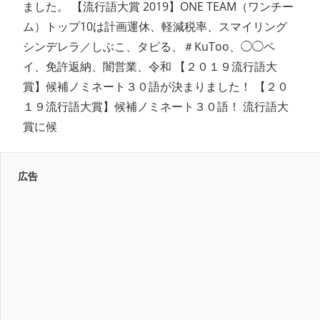
ました。 【流行語大賞 2019】ONE TEAM（ワンチー
ム）トップ10は計画運休、軽減税率、スマイリング
シンデレラ／しぶこ、タピる、＃KuToo、◯◯ペ
イ、免許返納、闇営業、令和 【２０１９流行語大
賞】候補ノミネート３０語が決まりました！ 【２０
１９流行語大賞】候補ノミネート３０語！ 流行語大
賞に候
広告