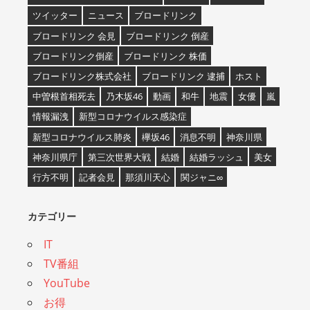
ツイッター
ニュース
ブロードリンク
ブロードリンク 会見
ブロードリンク 倒産
ブロードリンク倒産
ブロードリンク 株価
ブロードリンク株式会社
ブロードリンク 逮捕
ホスト
中曽根首相死去
乃木坂46
動画
和牛
地震
女優
嵐
情報漏洩
新型コロナウイルス感染症
新型コロナウイルス肺炎
欅坂46
消息不明
神奈川県
神奈川県庁
第三次世界大戦
結婚
結婚ラッシュ
美女
行方不明
記者会見
那須川天心
関ジャニ∞
カテゴリー
IT
TV番組
YouTube
お得