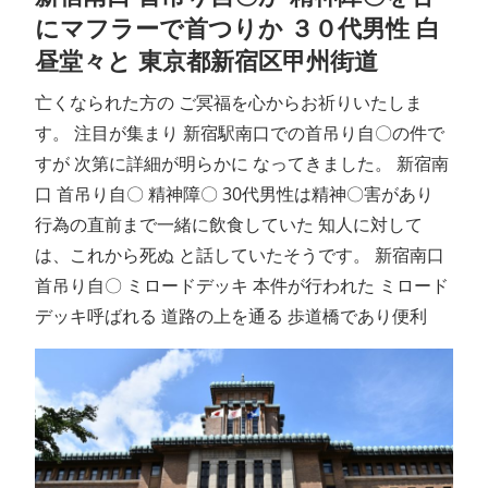
にマフラーで首つりか ３０代男性 白
昼堂々と 東京都新宿区甲州街道
亡くなられた方の ご冥福を心からお祈りいたしま
す。 注目が集まり 新宿駅南口での首吊り自〇の件で
すが 次第に詳細が明らかに なってきました。 新宿南
口 首吊り自〇 精神障〇 30代男性は精神〇害があり
行為の直前まで一緒に飲食していた 知人に対して
は、これから死ぬ と話していたそうです。 新宿南口
首吊り自〇 ミロードデッキ 本件が行われた ミロード
デッキ呼ばれる 道路の上を通る 歩道橋であり便利