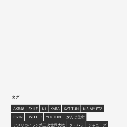
タグ
AKB48
EXILE
K1
KARA
KAT-TUN
KIS-MY-FT2
RIZIN
TWITTER
YOUTUBE
かんぽ生命
アメリカイラン第三次世界大戦
ク・ハラ
ジャニーズ