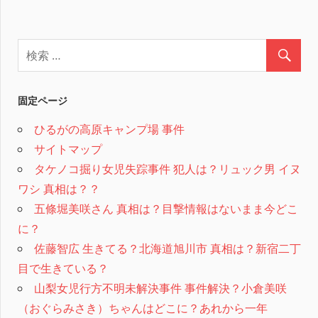
固定ページ
ひるがの高原キャンプ場 事件
サイトマップ
タケノコ掘り女児失踪事件 犯人は？リュック男 イヌ
ワシ 真相は？？
五條堀美咲さん 真相は？目撃情報はないまま今どこ
に？
佐藤智広 生きてる？北海道旭川市 真相は？新宿二丁
目で生きている？
山梨女児行方不明未解決事件 事件解決？小倉美咲
（おぐらみさき）ちゃんはどこに？あれから一年