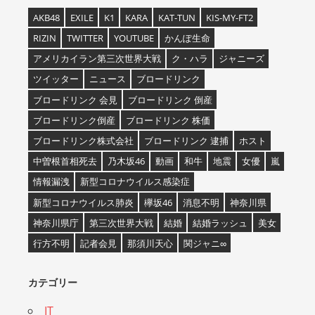
AKB48
EXILE
K1
KARA
KAT-TUN
KIS-MY-FT2
RIZIN
TWITTER
YOUTUBE
かんぽ生命
アメリカイラン第三次世界大戦
ク・ハラ
ジャニーズ
ツイッター
ニュース
ブロードリンク
ブロードリンク 会見
ブロードリンク 倒産
ブロードリンク倒産
ブロードリンク 株価
ブロードリンク株式会社
ブロードリンク 逮捕
ホスト
中曽根首相死去
乃木坂46
動画
和牛
地震
女優
嵐
情報漏洩
新型コロナウイルス感染症
新型コロナウイルス肺炎
欅坂46
消息不明
神奈川県
神奈川県庁
第三次世界大戦
結婚
結婚ラッシュ
美女
行方不明
記者会見
那須川天心
関ジャニ∞
カテゴリー
IT