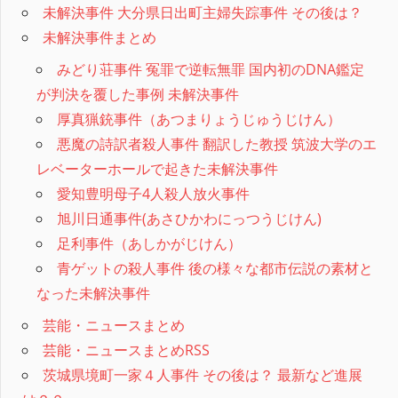
未解決事件 大分県日出町主婦失踪事件 その後は？
未解決事件まとめ
みどり荘事件 冤罪で逆転無罪 国内初のDNA鑑定
が判決を覆した事例 未解決事件
厚真猟銃事件（あつまりょうじゅうじけん）
悪魔の詩訳者殺人事件 翻訳した教授 筑波大学のエ
レベーターホールで起きた未解決事件
愛知豊明母子4人殺人放火事件
旭川日通事件(あさひかわにっつうじけん)
足利事件（あしかがじけん）
青ゲットの殺人事件 後の様々な都市伝説の素材と
なった未解決事件
芸能・ニュースまとめ
芸能・ニュースまとめRSS
茨城県境町一家４人事件 その後は？ 最新など進展