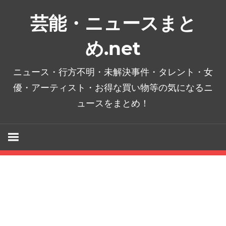
コ
芸能・ニュースまと
ン
テ
め.net
ン
ツ
ニュース・行方不明・未解決事件・タレント・女
へ
優・アーティスト・お得な買い物等の気になるニ
ス
ュースをまとめ！
キ
ッ
プ