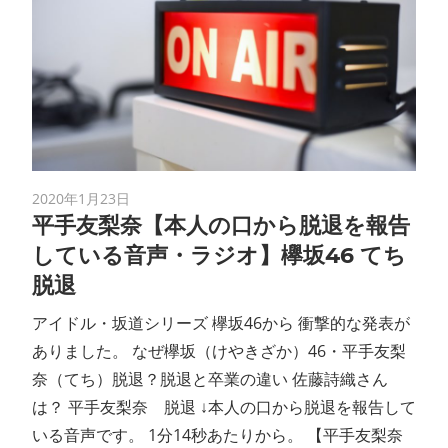
2020年1月23日
平手友梨奈【本人の口から脱退を報告
している音声・ラジオ】欅坂46 てち
脱退
アイドル・坂道シリーズ 欅坂46から 衝撃的な発表が
ありました。 なぜ欅坂（けやきざか）46・平手友梨
奈（てち）脱退？脱退と卒業の違い 佐藤詩織さん
は？ 平手友梨奈 脱退 ↓本人の口から脱退を報告して
いる音声です。 1分14秒あたりから。 【平手友梨奈