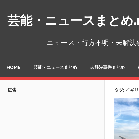
コ
ン
芸能・ニュースまとめ.n
テ
ン
ツ
ニュース・行方不明・未解決
へ
ス
キ
HOME
芸能・ニュースまとめ
未解決事件まとめ
ッ
プ
広告
タグ:
イギリ