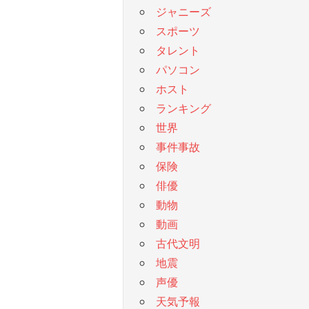
ジャニーズ
スポーツ
タレント
パソコン
ホスト
ランキング
世界
事件事故
保険
俳優
動物
動画
古代文明
地震
声優
天気予報