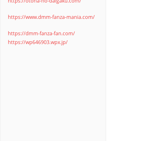
https://otona-no-daigaku.com/
https://www.dmm-fanza-mania.com/
https://dmm-fanza-fan.com/
https://wp646903.wpx.jp/