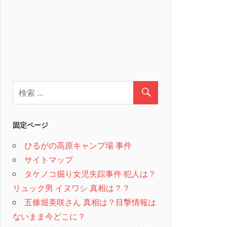
固定ページ
ひるがの高原キャンプ場 事件
サイトマップ
タケノコ掘り女児失踪事件 犯人は？
リュック男 イヌワシ 真相は？？
五條堀美咲さん 真相は？目撃情報は
ないまま今どこに？