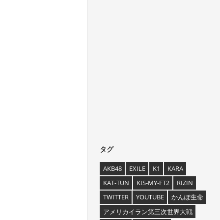
タグ
AKB48
EXILE
K1
KARA
KAT-TUN
KIS-MY-FT2
RIZIN
TWITTER
YOUTUBE
かんぽ生命
アメリカイラン第三次世界大戦