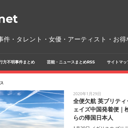
et
事件・タレント・女優・アーティスト・お得
行方不明事件まとめ
芸能・ニュースまとめRSS
サイトマッ
ス
2020年1月29日
全便欠航 英ブリティ
ェイズ中国発着便｜検
らの帰国日本人