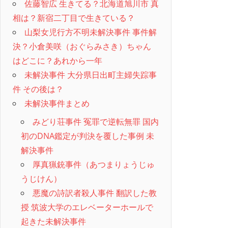
佐藤智広 生きてる？北海道旭川市 真
相は？新宿二丁目で生きている？
山梨女児行方不明未解決事件 事件解
決？小倉美咲（おぐらみさき）ちゃん
はどこに？あれから一年
未解決事件 大分県日出町主婦失踪事
件 その後は？
未解決事件まとめ
みどり荘事件 冤罪で逆転無罪 国内
初のDNA鑑定が判決を覆した事例 未
解決事件
厚真猟銃事件（あつまりょうじゅ
うじけん）
悪魔の詩訳者殺人事件 翻訳した教
授 筑波大学のエレベーターホールで
起きた未解決事件