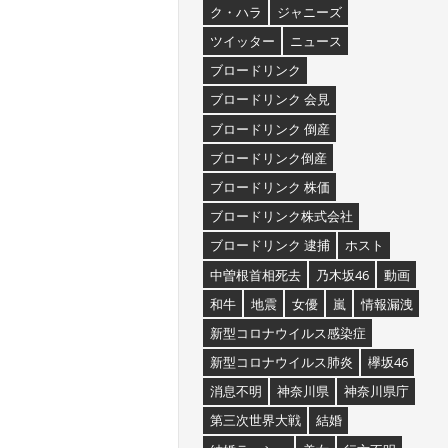
ク・ハラ
ジャニーズ
ツイッター
ニュース
ブロードリンク
ブロードリンク 会見
ブロードリンク 倒産
ブロードリンク倒産
ブロードリンク 株価
ブロードリンク株式会社
ブロードリンク 逮捕
ホスト
中曽根首相死去
乃木坂46
動画
和牛
地震
女優
嵐
情報漏洩
新型コロナウイルス感染症
新型コロナウイルス肺炎
欅坂46
消息不明
神奈川県
神奈川県庁
第三次世界大戦
結婚