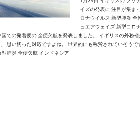
1月29日 イギリスの ブ
イズの発表に 注目が集ま
ロナウイルス 新型肺炎 全
ュエアウェイズ 新型コロ
中国での発着便の 全便欠航を発表しました。 イギリスの外務省
、 思い切った対応ですよね。 世界的にも称賛されていそうで
新型肺炎 全便欠航 インドネシア