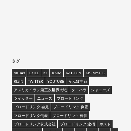
タグ
AKB48
EXILE
K1
KARA
KAT-TUN
KIS-MY-FT2
RIZIN
TWITTER
YOUTUBE
かんぽ生命
アメリカイラン第三次世界大戦
ク・ハラ
ジャニーズ
ツイッター
ニュース
ブロードリンク
ブロードリンク 会見
ブロードリンク 倒産
ブロードリンク倒産
ブロードリンク 株価
ブロードリンク株式会社
ブロードリンク 逮捕
ホスト