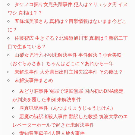
タケノコ掘り女児失踪事件 犯人は？リュック男 イヌ
ワシ 真相は？？
五條堀美咲さん 真相は？目撃情報はないまま今どこ
に？
佐藤智広 生きてる？北海道旭川市 真相は？新宿二丁
目で生きている？
山梨女児行方不明未解決事件 事件解決？小倉美咲
（おぐらみさき）ちゃんはどこに？あれから一年
未解決事件 大分県日出町主婦失踪事件 その後は？
未解決事件まとめ
みどり荘事件 冤罪で逆転無罪 国内初のDNA鑑定
が判決を覆した事例 未解決事件
厚真猟銃事件（あつまりょうじゅうじけん）
悪魔の詩訳者殺人事件 翻訳した教授 筑波大学のエ
レベーターホールで起きた未解決事件
愛知豊明母子4人殺人放火事件