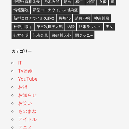
中曽根首相死去
乃木坂46
動画
和牛
地震
女優
嵐
情報漏洩
新型コロナウイルス感染症
新型コロナウイルス肺炎
欅坂46
消息不明
神奈川県
神奈川県庁
第三次世界大戦
結婚
結婚ラッシュ
美女
行方不明
記者会見
那須川天心
関ジャニ∞
カテゴリー
IT
TV番組
YouTube
お得
お知らせ
お笑い
ものまね
アイドル
アニメ