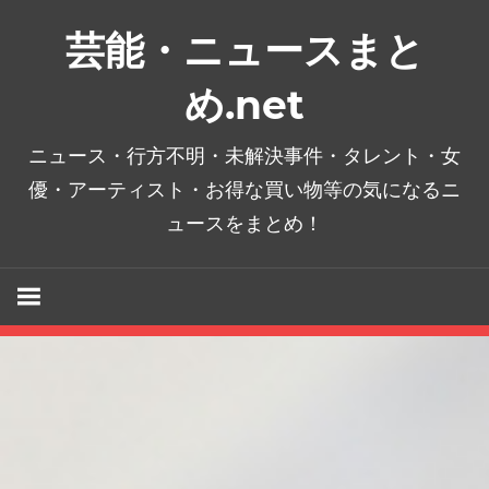
コ
芸能・ニュースまと
ン
テ
め.net
ン
ツ
ニュース・行方不明・未解決事件・タレント・女
へ
優・アーティスト・お得な買い物等の気になるニ
ス
ュースをまとめ！
キ
ッ
プ