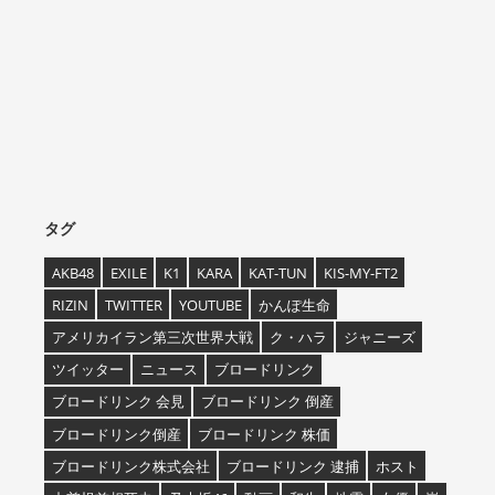
タグ
AKB48
EXILE
K1
KARA
KAT-TUN
KIS-MY-FT2
RIZIN
TWITTER
YOUTUBE
かんぽ生命
アメリカイラン第三次世界大戦
ク・ハラ
ジャニーズ
ツイッター
ニュース
ブロードリンク
ブロードリンク 会見
ブロードリンク 倒産
ブロードリンク倒産
ブロードリンク 株価
ブロードリンク株式会社
ブロードリンク 逮捕
ホスト