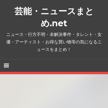
コ
芸能・ニュースまと
ン
テ
め.net
ン
ツ
ニュース・行方不明・未解決事件・タレント・女
へ
優・アーティスト・お得な買い物等の気になるニ
ス
ュースをまとめ！
キ
ッ
プ