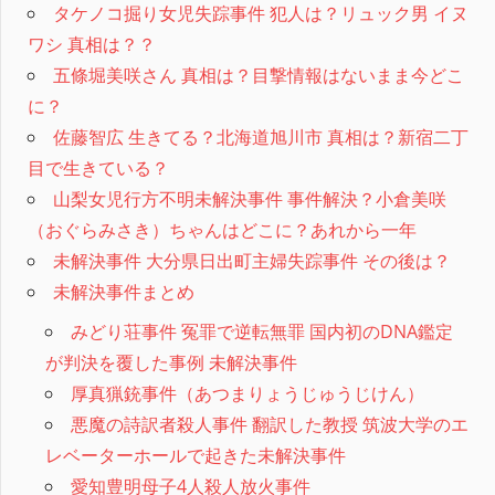
タケノコ掘り女児失踪事件 犯人は？リュック男 イヌ
ワシ 真相は？？
五條堀美咲さん 真相は？目撃情報はないまま今どこ
に？
佐藤智広 生きてる？北海道旭川市 真相は？新宿二丁
目で生きている？
山梨女児行方不明未解決事件 事件解決？小倉美咲
（おぐらみさき）ちゃんはどこに？あれから一年
未解決事件 大分県日出町主婦失踪事件 その後は？
未解決事件まとめ
みどり荘事件 冤罪で逆転無罪 国内初のDNA鑑定
が判決を覆した事例 未解決事件
厚真猟銃事件（あつまりょうじゅうじけん）
悪魔の詩訳者殺人事件 翻訳した教授 筑波大学のエ
レベーターホールで起きた未解決事件
愛知豊明母子4人殺人放火事件