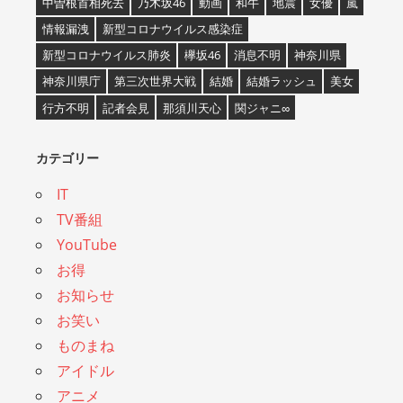
中曽根首相死去
乃木坂46
動画
和牛
地震
女優
嵐
情報漏洩
新型コロナウイルス感染症
新型コロナウイルス肺炎
欅坂46
消息不明
神奈川県
神奈川県庁
第三次世界大戦
結婚
結婚ラッシュ
美女
行方不明
記者会見
那須川天心
関ジャニ∞
カテゴリー
IT
TV番組
YouTube
お得
お知らせ
お笑い
ものまね
アイドル
アニメ