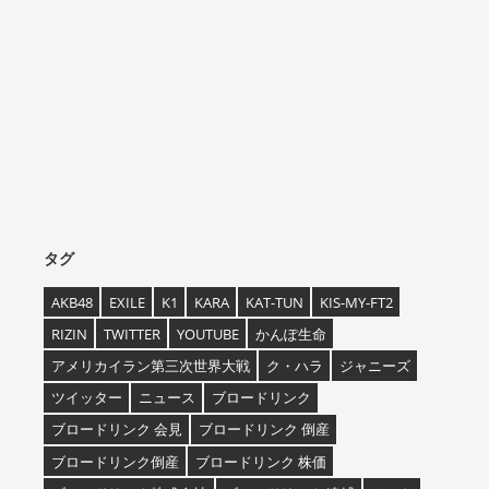
タグ
AKB48
EXILE
K1
KARA
KAT-TUN
KIS-MY-FT2
RIZIN
TWITTER
YOUTUBE
かんぽ生命
アメリカイラン第三次世界大戦
ク・ハラ
ジャニーズ
ツイッター
ニュース
ブロードリンク
ブロードリンク 会見
ブロードリンク 倒産
ブロードリンク倒産
ブロードリンク 株価