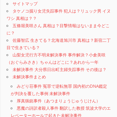
サイトマップ
タケノコ掘り女児失踪事件 犯人は？リュック男 イヌ
ワシ 真相は？？
五條堀美咲さん 真相は？目撃情報はないまま今どこ
に？
佐藤智広 生きてる？北海道旭川市 真相は？新宿二丁
目で生きている？
山梨女児行方不明未解決事件 事件解決？小倉美咲
（おぐらみさき）ちゃんはどこに？あれから一年
未解決事件 大分県日出町主婦失踪事件 その後は？
未解決事件まとめ
みどり荘事件 冤罪で逆転無罪 国内初のDNA鑑定
が判決を覆した事例 未解決事件
厚真猟銃事件（あつまりょうじゅうじけん）
悪魔の詩訳者殺人事件 翻訳した教授 筑波大学のエ
レベーターホールで起きた未解決事件