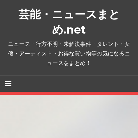
コ
芸能・ニュースまと
ン
テ
め.net
ン
ツ
ニュース・行方不明・未解決事件・タレント・女
へ
優・アーティスト・お得な買い物等の気になるニ
ス
ュースをまとめ！
キ
ッ
プ