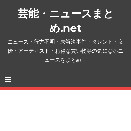
コ
芸能・ニュースまと
ン
テ
め.net
ン
ツ
ニュース・行方不明・未解決事件・タレント・女
へ
優・アーティスト・お得な買い物等の気になるニ
ス
ュースをまとめ！
キ
ッ
プ