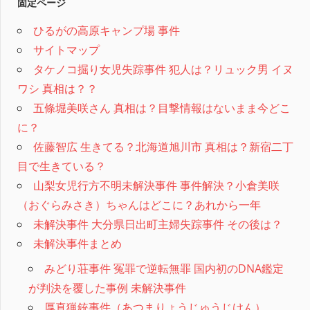
固定ページ
ひるがの高原キャンプ場 事件
サイトマップ
タケノコ掘り女児失踪事件 犯人は？リュック男 イヌ
ワシ 真相は？？
五條堀美咲さん 真相は？目撃情報はないまま今どこ
に？
佐藤智広 生きてる？北海道旭川市 真相は？新宿二丁
目で生きている？
山梨女児行方不明未解決事件 事件解決？小倉美咲
（おぐらみさき）ちゃんはどこに？あれから一年
未解決事件 大分県日出町主婦失踪事件 その後は？
未解決事件まとめ
みどり荘事件 冤罪で逆転無罪 国内初のDNA鑑定
が判決を覆した事例 未解決事件
厚真猟銃事件（あつまりょうじゅうじけん）