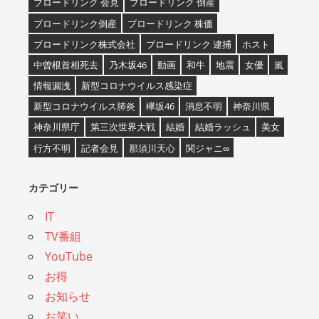
ブロードリンク 会見
ブロードリンク 倒産
ブロードリンク倒産
ブロードリンク 株価
ブロードリンク株式会社
ブロードリンク 逮捕
ホスト
中曽根首相死去
乃木坂46
動画
和牛
地震
女優
嵐
情報漏洩
新型コロナウイルス感染症
新型コロナウイルス肺炎
欅坂46
消息不明
神奈川県
神奈川県庁
第三次世界大戦
結婚
結婚ラッシュ
美女
行方不明
記者会見
那須川天心
関ジャニ∞
カテゴリー
IT
TV番組
YouTube
お得
お知らせ
お笑い