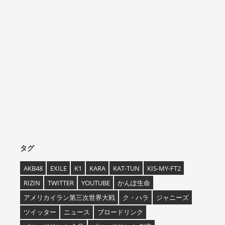
タグ
AKB48
EXILE
K1
KARA
KAT-TUN
KIS-MY-FT2
RIZIN
TWITTER
YOUTUBE
かんぽ生命
アメリカイラン第三次世界大戦
ク・ハラ
ジャニーズ
ツイッター
ニュース
ブロードリンク