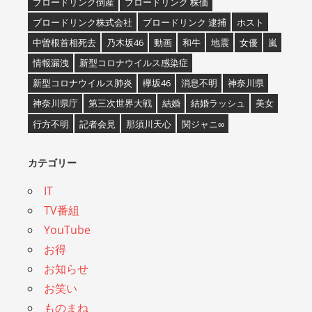
ブロードリンク倒産
ブロードリンク 株価
ブロードリンク株式会社
ブロードリンク 逮捕
ホスト
中曽根首相死去
乃木坂46
動画
和牛
地震
女優
嵐
情報漏洩
新型コロナウイルス感染症
新型コロナウイルス肺炎
欅坂46
消息不明
神奈川県
神奈川県庁
第三次世界大戦
結婚
結婚ラッシュ
美女
行方不明
記者会見
那須川天心
関ジャニ∞
カテゴリー
IT
TV番組
YouTube
お得
お知らせ
お笑い
ものまね