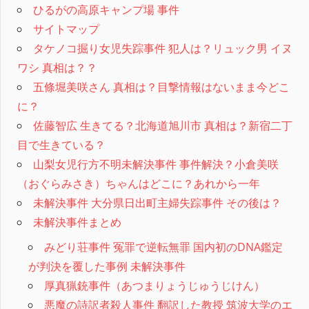
ひるがの高原キャンプ場 事件
サイトマップ
タケノコ掘り女児失踪事件 犯人は？リュック男 イヌ
ワシ 真相は？？
五條堀美咲さん 真相は？目撃情報はないまま今どこ
に？
佐藤智広 生きてる？北海道旭川市 真相は？新宿二丁
目で生きている？
山梨女児行方不明未解決事件 事件解決？小倉美咲
（おぐらみさき）ちゃんはどこに？あれから一年
未解決事件 大分県日出町主婦失踪事件 その後は？
未解決事件まとめ
みどり荘事件 冤罪で逆転無罪 国内初のDNA鑑定
が判決を覆した事例 未解決事件
厚真猟銃事件（あつまりょうじゅうじけん）
悪魔の詩訳者殺人事件 翻訳した教授 筑波大学のエ