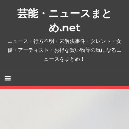
コ
芸能・ニュースまと
ン
テ
め.net
ン
ツ
ニュース・行方不明・未解決事件・タレント・女
へ
優・アーティスト・お得な買い物等の気になるニ
ス
ュースをまとめ！
キ
ッ
プ