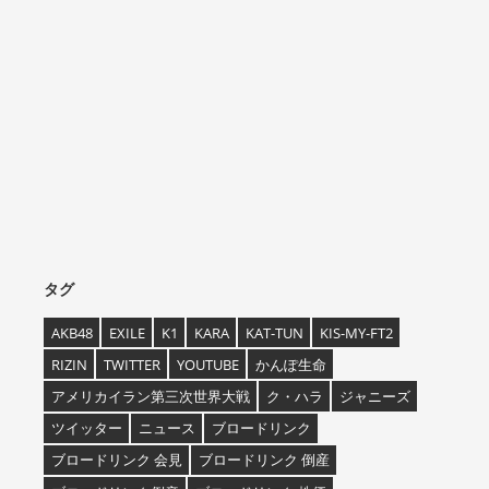
タグ
AKB48
EXILE
K1
KARA
KAT-TUN
KIS-MY-FT2
RIZIN
TWITTER
YOUTUBE
かんぽ生命
アメリカイラン第三次世界大戦
ク・ハラ
ジャニーズ
ツイッター
ニュース
ブロードリンク
ブロードリンク 会見
ブロードリンク 倒産