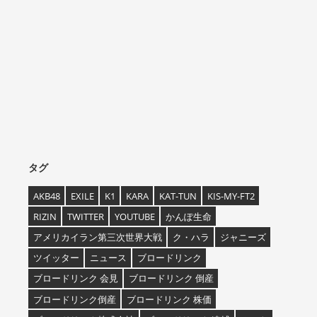
タグ
AKB48
EXILE
K1
KARA
KAT-TUN
KIS-MY-FT2
RIZIN
TWITTER
YOUTUBE
かんぽ生命
アメリカイラン第三次世界大戦
ク・ハラ
ジャニーズ
ツイッター
ニュース
ブロードリンク
ブロードリンク 会見
ブロードリンク 倒産
ブロードリンク倒産
ブロードリンク 株価