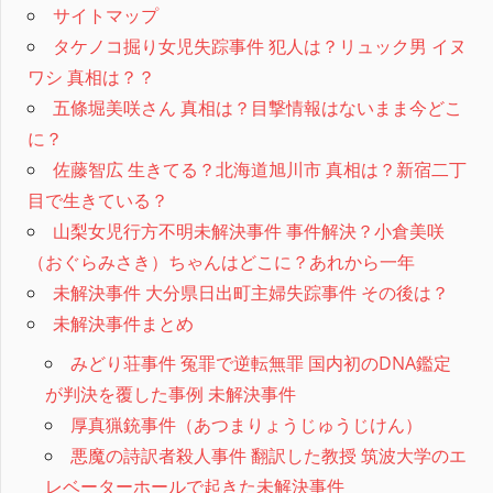
サイトマップ
タケノコ掘り女児失踪事件 犯人は？リュック男 イヌ
ワシ 真相は？？
五條堀美咲さん 真相は？目撃情報はないまま今どこ
に？
佐藤智広 生きてる？北海道旭川市 真相は？新宿二丁
目で生きている？
山梨女児行方不明未解決事件 事件解決？小倉美咲
（おぐらみさき）ちゃんはどこに？あれから一年
未解決事件 大分県日出町主婦失踪事件 その後は？
未解決事件まとめ
みどり荘事件 冤罪で逆転無罪 国内初のDNA鑑定
が判決を覆した事例 未解決事件
厚真猟銃事件（あつまりょうじゅうじけん）
悪魔の詩訳者殺人事件 翻訳した教授 筑波大学のエ
レベーターホールで起きた未解決事件