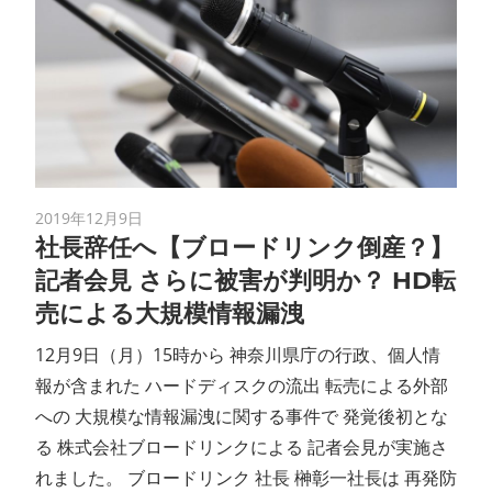
2019年12月9日
社長辞任へ【ブロードリンク倒産？】
記者会見 さらに被害が判明か？ HD転
売による大規模情報漏洩
12月9日（月）15時から 神奈川県庁の行政、個人情
報が含まれた ハードディスクの流出 転売による外部
への 大規模な情報漏洩に関する事件で 発覚後初とな
る 株式会社ブロードリンクによる 記者会見が実施さ
れました。 ブロードリンク 社長 榊彰一社長は 再発防