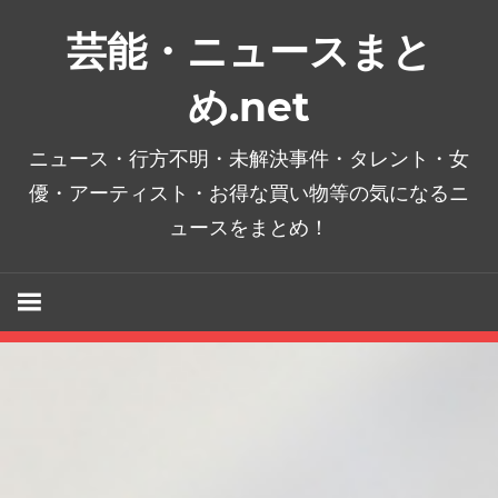
コ
芸能・ニュースまと
ン
テ
め.net
ン
ツ
ニュース・行方不明・未解決事件・タレント・女
へ
優・アーティスト・お得な買い物等の気になるニ
ス
ュースをまとめ！
キ
ッ
プ