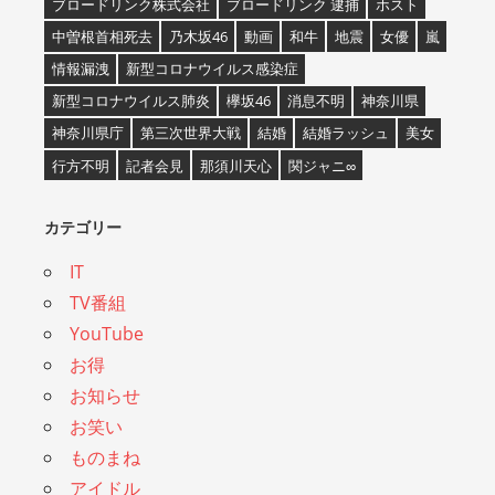
ブロードリンク株式会社
ブロードリンク 逮捕
ホスト
中曽根首相死去
乃木坂46
動画
和牛
地震
女優
嵐
情報漏洩
新型コロナウイルス感染症
新型コロナウイルス肺炎
欅坂46
消息不明
神奈川県
神奈川県庁
第三次世界大戦
結婚
結婚ラッシュ
美女
行方不明
記者会見
那須川天心
関ジャニ∞
カテゴリー
IT
TV番組
YouTube
お得
お知らせ
お笑い
ものまね
アイドル