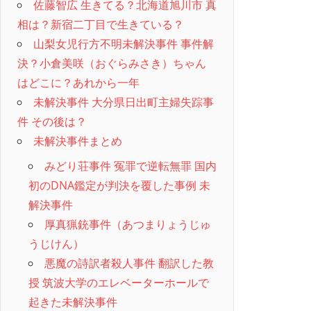
佐藤智広 生きてる？北海道旭川市 真
相は？新宿二丁目で生きている？
山梨女児行方不明未解決事件 事件解
決？小倉美咲（おぐらみさき）ちゃん
はどこに？あれから一年
未解決事件 大分県日出町主婦失踪事
件 その後は？
未解決事件まとめ
みどり荘事件 冤罪で逆転無罪 国内
初のDNA鑑定が判決を覆した事例 未
解決事件
厚真猟銃事件（あつまりょうじゅ
うじけん）
悪魔の詩訳者殺人事件 翻訳した教
授 筑波大学のエレベーターホールで
起きた未解決事件