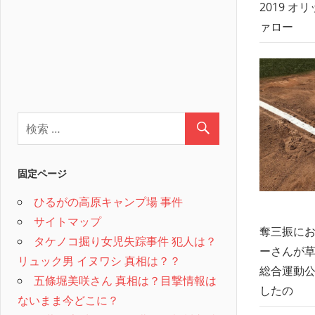
2019 
ァロー
固定ページ
ひるがの高原キャンプ場 事件
サイトマップ
奪三振にお
タケノコ掘り女児失踪事件 犯人は？
ーさんが草
リュック男 イヌワシ 真相は？？
総合運動公
五條堀美咲さん 真相は？目撃情報は
したの
ないまま今どこに？