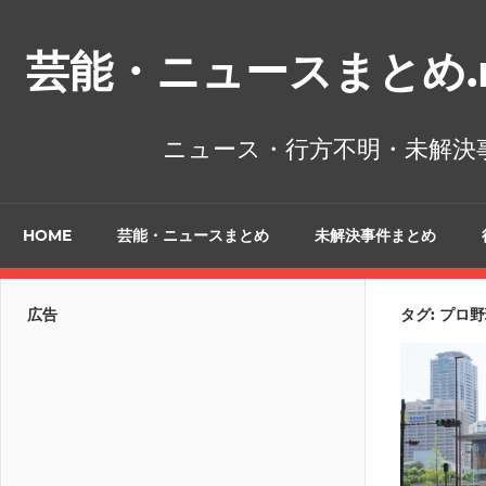
コ
ン
芸能・ニュースまとめ.n
テ
ン
ツ
ニュース・行方不明・未解決
へ
ス
キ
HOME
芸能・ニュースまとめ
未解決事件まとめ
ッ
プ
広告
タグ:
プロ野