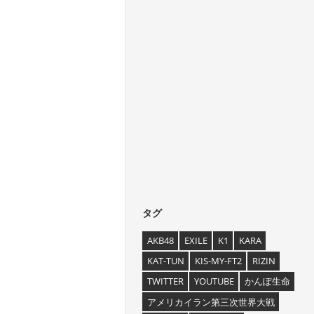
タグ
AKB48
EXILE
K1
KARA
KAT-TUN
KIS-MY-FT2
RIZIN
TWITTER
YOUTUBE
かんぽ生命
アメリカイラン第三次世界大戦