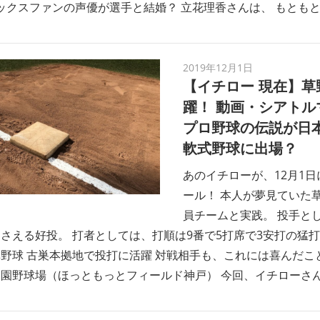
オリックスファンの声優が選手と結婚？ 立花理香さんは、 もとも
2019年12月1日
【イチロー 現在】草
躍！ 動画・シアトル
プロ野球の伝説が日
軟式野球に出場？
あのイチローが、12月1
ール！ 本人が夢見ていた
員チームと実践。 投手とし
さえる好投。 打者としては、打順は9番で5打席で3安打の猛打
野球 古巣本拠地で投打に活躍 対戦相手も、これには喜んだこ
園野球場（ほっともっとフィールド神戸） 今回、イチローさ