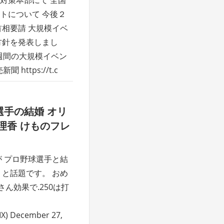
トについて 今後２
首相要請 大規模イベ
方針を発表しまし
週間の大規模イベン
ttps://t.c
手の結婚 オリ
理香 けものフレ
が プロ野球選手と結
 と話題です。 おめ
さん効果で.250は打
) December 27,