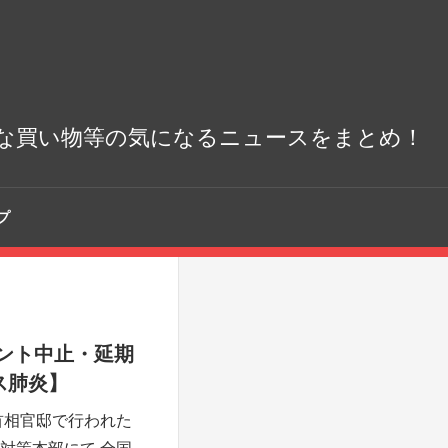
な買い物等の気になるニュースをまとめ！
プ
ント中止・延期
ス肺炎】
首相官邸で行われた
対策本部にて 全国