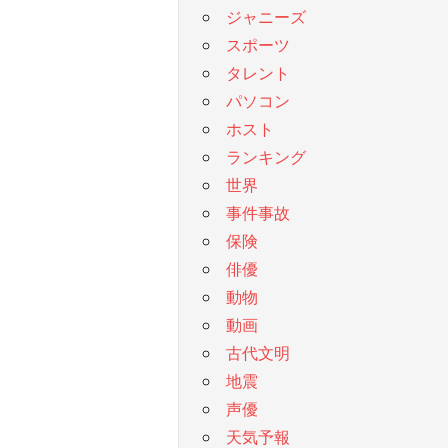
ジャニーズ
スポーツ
タレント
パソコン
ホスト
ランキング
世界
事件事故
保険
俳優
動物
動画
古代文明
地震
声優
天気予報