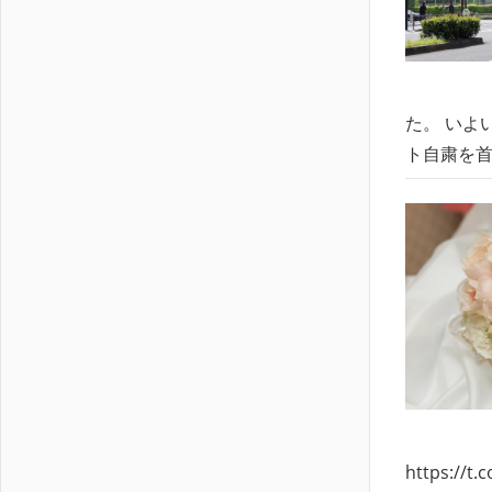
た。 いよ
ト自粛を首相
https://