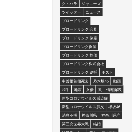
ク・ハラ
ジャニーズ
ツイッター
ニュース
ブロードリンク
ブロードリンク 会見
ブロードリンク 倒産
ブロードリンク倒産
ブロードリンク 株価
ブロードリンク株式会社
ブロードリンク 逮捕
ホスト
中曽根首相死去
乃木坂46
動画
和牛
地震
女優
嵐
情報漏洩
新型コロナウイルス感染症
新型コロナウイルス肺炎
欅坂46
消息不明
神奈川県
神奈川県庁
第三次世界大戦
結婚