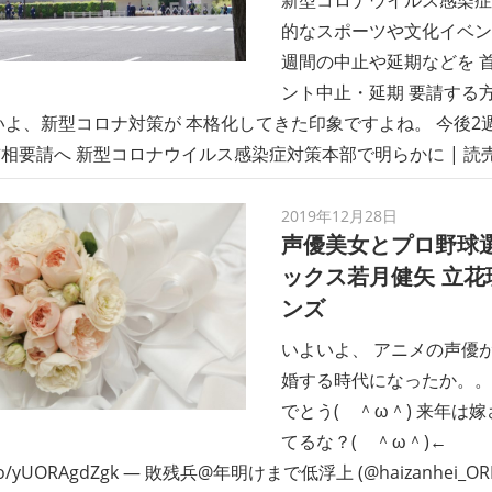
的なスポーツや文化イベン
週間の中止や延期などを 
ント中止・延期 要請する
いよ、新型コロナ対策が 本格化してきた印象ですよね。 今後2
要請へ 新型コロナウイルス感染症対策本部で明らかに | 読売新聞 h
2019年12月28日
声優美女とプロ野球選
ックス若月健矢 立花
ンズ
いよいよ、 アニメの声優
婚する時代になったか。。
でとう( ＾ω＾) 来年は嫁
てるな？( ＾ω＾)←
t.co/yUORAgdZgk — 敗残兵@年明けまで低浮上 (@haizanhei_ORIX