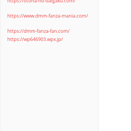
https://otona-no-daigaku.com/
https://www.dmm-fanza-mania.com/
https://dmm-fanza-fan.com/
https://wp646903.wpx.jp/