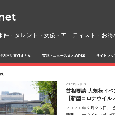
et
事件・タレント・女優・アーティスト・お得
行方不明事件まとめ
芸能・ニュースまとめRSS
サイトマッ
球
2020年2月26日
首相要請 大規模イベ
【新型コロナウイル
２０２０年２月２６日、 
新型コロナウイルス感染症