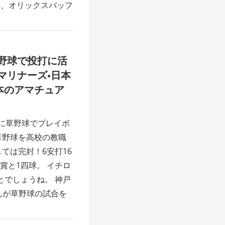
と、オリックスバッフ
野球で投打に活
マリナーズ•日本
本のアマチュア
日に草野球でプレイボ
草野球を高校の教職
ては完封！6安打16
賞と1四球。 イチロ
とでしょうね。 神戸
んが草野球の試合を