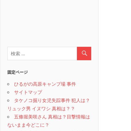
固定ページ
ひるがの高原キャンプ場 事件
サイトマップ
タケノコ掘り女児失踪事件 犯人は？
リュック男 イヌワシ 真相は？？
五條堀美咲さん 真相は？目撃情報は
ないまま今どこに？