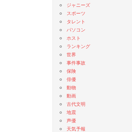
ジャニーズ
スポーツ
タレント
パソコン
ホスト
ランキング
世界
事件事故
保険
俳優
動物
動画
古代文明
地震
声優
天気予報