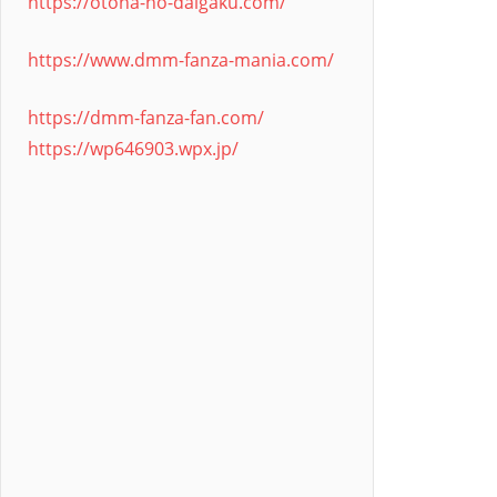
https://otona-no-daigaku.com/
https://www.dmm-fanza-mania.com/
https://dmm-fanza-fan.com/
https://wp646903.wpx.jp/