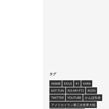
タグ
AKB48
EXILE
K1
KARA
KAT-TUN
KIS-MY-FT2
RIZIN
TWITTER
YOUTUBE
かんぽ生命
アメリカイラン第三次世界大戦