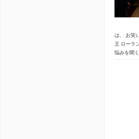
は、 お笑
王 ローラ
悩みを聞く