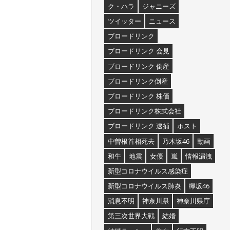
ク・ハラ
ジャニーズ
ツイッター
ニュース
ブロードリンク
ブロードリンク 会見
ブロードリンク 倒産
ブロードリンク倒産
ブロードリンク 株価
ブロードリンク株式会社
ブロードリンク 逮捕
ホスト
中曽根首相死去
乃木坂46
動画
和牛
地震
女優
嵐
情報漏洩
新型コロナウイルス感染症
新型コロナウイルス肺炎
欅坂46
消息不明
神奈川県
神奈川県庁
第三次世界大戦
結婚