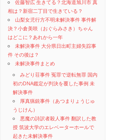
佐藤智広 生きてる？北海道旭川市 真
相は？新宿二丁目で生きている？
山梨女児行方不明未解決事件 事件解
決？小倉美咲（おぐらみさき）ちゃん
はどこに？あれから一年
未解決事件 大分県日出町主婦失踪事
件 その後は？
未解決事件まとめ
みどり荘事件 冤罪で逆転無罪 国内
初のDNA鑑定が判決を覆した事例 未
解決事件
厚真猟銃事件（あつまりょうじゅ
うじけん）
悪魔の詩訳者殺人事件 翻訳した教
授 筑波大学のエレベーターホールで
起きた未解決事件