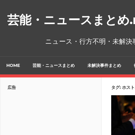
コ
ン
芸能・ニュースまとめ.n
テ
ン
ツ
ニュース・行方不明・未解決
へ
ス
キ
HOME
芸能・ニュースまとめ
未解決事件まとめ
ッ
プ
広告
タグ:
ホスト