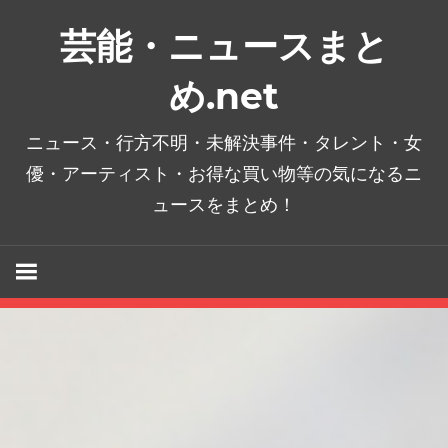
コ
芸能・ニュースまと
ン
テ
め.net
ン
ツ
ニュース・行方不明・未解決事件・タレント・女
へ
優・アーティスト・お得な買い物等の気になるニ
ス
ュースをまとめ！
キ
ッ
プ