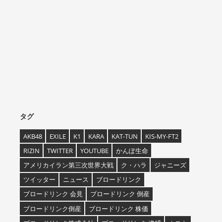
タグ
AKB48
EXILE
K1
KARA
KAT-TUN
KIS-MY-FT2
RIZIN
TWITTER
YOUTUBE
かんぽ生命
アメリカイラン第三次世界大戦
ク・ハラ
ジャニーズ
ツイッター
ニュース
ブロードリンク
ブロードリンク 会見
ブロードリンク 倒産
ブロードリンク倒産
ブロードリンク 株価