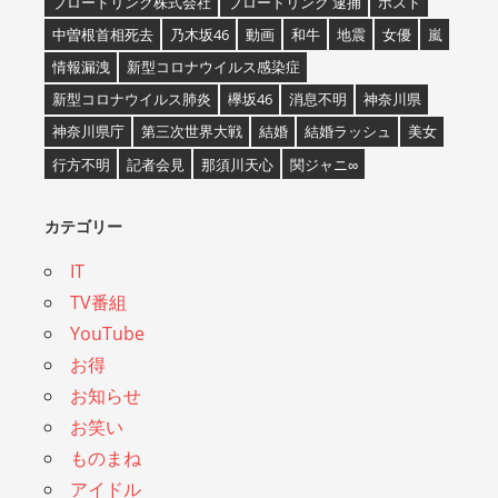
ブロードリンク株式会社
ブロードリンク 逮捕
ホスト
中曽根首相死去
乃木坂46
動画
和牛
地震
女優
嵐
情報漏洩
新型コロナウイルス感染症
新型コロナウイルス肺炎
欅坂46
消息不明
神奈川県
神奈川県庁
第三次世界大戦
結婚
結婚ラッシュ
美女
行方不明
記者会見
那須川天心
関ジャニ∞
カテゴリー
IT
TV番組
YouTube
お得
お知らせ
お笑い
ものまね
アイドル