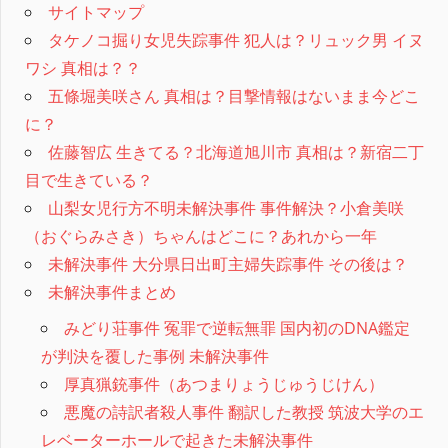
サイトマップ
タケノコ掘り女児失踪事件 犯人は？リュック男 イヌ
ワシ 真相は？？
五條堀美咲さん 真相は？目撃情報はないまま今どこ
に？
佐藤智広 生きてる？北海道旭川市 真相は？新宿二丁
目で生きている？
山梨女児行方不明未解決事件 事件解決？小倉美咲
（おぐらみさき）ちゃんはどこに？あれから一年
未解決事件 大分県日出町主婦失踪事件 その後は？
未解決事件まとめ
みどり荘事件 冤罪で逆転無罪 国内初のDNA鑑定
が判決を覆した事例 未解決事件
厚真猟銃事件（あつまりょうじゅうじけん）
悪魔の詩訳者殺人事件 翻訳した教授 筑波大学のエ
レベーターホールで起きた未解決事件