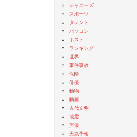
ジャニーズ
スポーツ
タレント
パソコン
ホスト
ランキング
世界
事件事故
保険
俳優
動物
動画
古代文明
地震
声優
天気予報