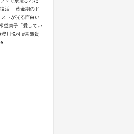
ラマで放送された
復活！ 黄金期のド
ャストが光る面白い
×常盤貴子「愛してい
N #豊川悦司 #常盤貴
e