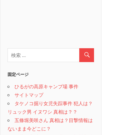
固定ページ
ひるがの高原キャンプ場 事件
サイトマップ
タケノコ掘り女児失踪事件 犯人は？
リュック男 イヌワシ 真相は？？
五條堀美咲さん 真相は？目撃情報は
ないまま今どこに？