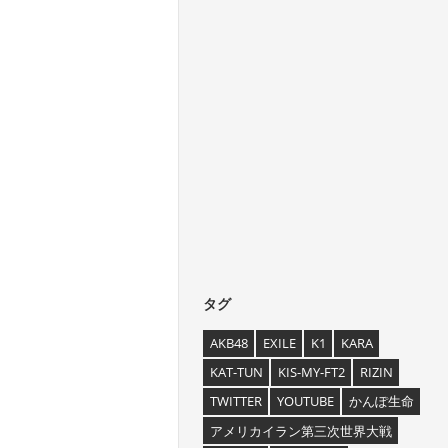
タグ
AKB48
EXILE
K1
KARA
KAT-TUN
KIS-MY-FT2
RIZIN
TWITTER
YOUTUBE
かんぽ生命
アメリカイラン第三次世界大戦