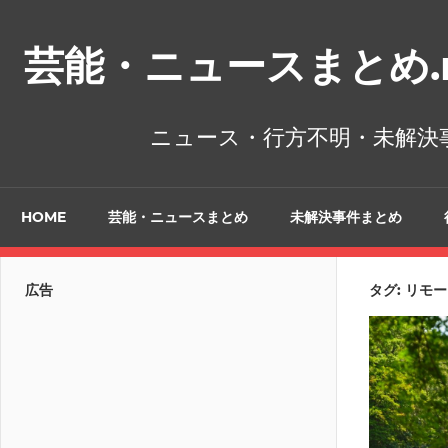
コ
ン
芸能・ニュースまとめ.n
テ
ン
ツ
ニュース・行方不明・未解決
へ
ス
キ
HOME
芸能・ニュースまとめ
未解決事件まとめ
ッ
プ
広告
タグ:
リモー