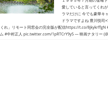
１９９５年７月期の金曜ド
愛していると言ってくれが
ラマだけに 今でも豪華キ
ドラマですよね 豊川悦司
れ」リモート同窓会の完全版が配信https://t.co/8jkykrffg
 #中村正人 pic.twitter.com/1pRTCrY9y5 — 映画ナタリー (@