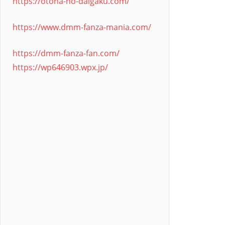
https://otona-no-daigaku.com/
https://www.dmm-fanza-mania.com/
https://dmm-fanza-fan.com/
https://wp646903.wpx.jp/