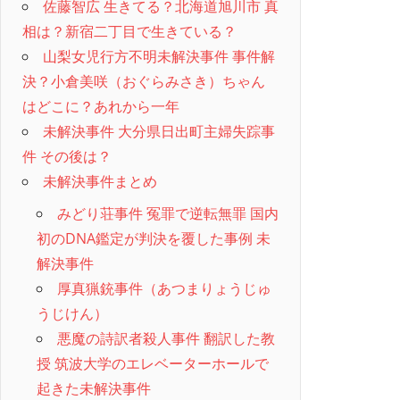
佐藤智広 生きてる？北海道旭川市 真
相は？新宿二丁目で生きている？
山梨女児行方不明未解決事件 事件解
決？小倉美咲（おぐらみさき）ちゃん
はどこに？あれから一年
未解決事件 大分県日出町主婦失踪事
件 その後は？
未解決事件まとめ
みどり荘事件 冤罪で逆転無罪 国内
初のDNA鑑定が判決を覆した事例 未
解決事件
厚真猟銃事件（あつまりょうじゅ
うじけん）
悪魔の詩訳者殺人事件 翻訳した教
授 筑波大学のエレベーターホールで
起きた未解決事件