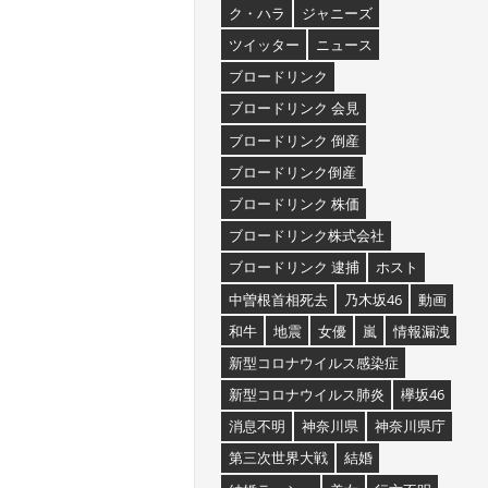
ク・ハラ
ジャニーズ
ツイッター
ニュース
ブロードリンク
ブロードリンク 会見
ブロードリンク 倒産
ブロードリンク倒産
ブロードリンク 株価
ブロードリンク株式会社
ブロードリンク 逮捕
ホスト
中曽根首相死去
乃木坂46
動画
和牛
地震
女優
嵐
情報漏洩
新型コロナウイルス感染症
新型コロナウイルス肺炎
欅坂46
消息不明
神奈川県
神奈川県庁
第三次世界大戦
結婚