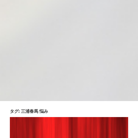
タグ:
三浦春馬 悩み