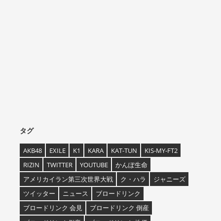
タグ
AKB48
EXILE
K1
KARA
KAT-TUN
KIS-MY-FT2
RIZIN
TWITTER
YOUTUBE
かんぽ生命
アメリカイラン第三次世界大戦
ク・ハラ
ジャニーズ
ツイッター
ニュース
ブロードリンク
ブロードリンク 会見
ブロードリンク 倒産