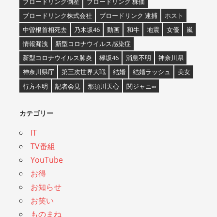
ブロードリンク倒産
ブロードリンク 株価
ブロードリンク株式会社
ブロードリンク 逮捕
ホスト
中曽根首相死去
乃木坂46
動画
和牛
地震
女優
嵐
情報漏洩
新型コロナウイルス感染症
新型コロナウイルス肺炎
欅坂46
消息不明
神奈川県
神奈川県庁
第三次世界大戦
結婚
結婚ラッシュ
美女
行方不明
記者会見
那須川天心
関ジャニ∞
カテゴリー
IT
TV番組
YouTube
お得
お知らせ
お笑い
ものまね