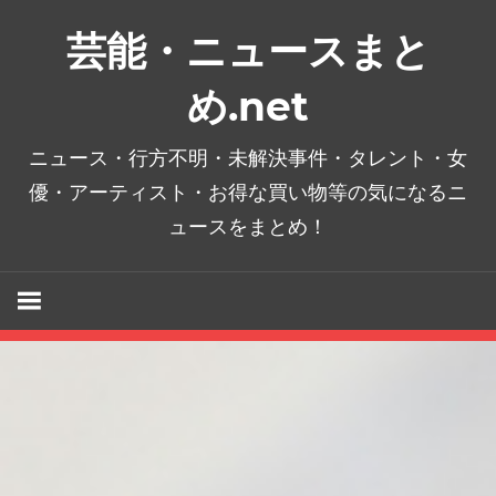
コ
芸能・ニュースまと
ン
テ
め.net
ン
ツ
ニュース・行方不明・未解決事件・タレント・女
へ
優・アーティスト・お得な買い物等の気になるニ
ス
ュースをまとめ！
キ
ッ
プ