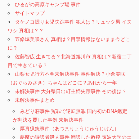
ひるがの高原キャンプ場 事件
サイトマップ
タケノコ掘り女児失踪事件 犯人は？リュック男 イヌ
ワシ 真相は？？
五條堀美咲さん 真相は？目撃情報はないまま今どこ
に？
佐藤智広 生きてる？北海道旭川市 真相は？新宿二丁
目で生きている？
山梨女児行方不明未解決事件 事件解決？小倉美咲
（おぐらみさき）ちゃんはどこに？あれから一年
未解決事件 大分県日出町主婦失踪事件 その後は？
未解決事件まとめ
みどり荘事件 冤罪で逆転無罪 国内初のDNA鑑定
が判決を覆した事例 未解決事件
厚真猟銃事件（あつまりょうじゅうじけん）
悪魔の詩訳者殺人事件 翻訳した教授 筑波大学のエ