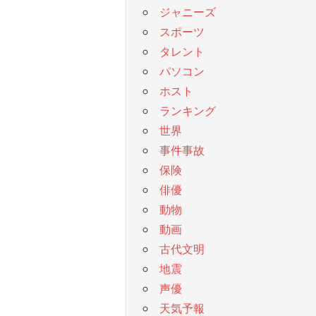
ジャニーズ
スポーツ
タレント
パソコン
ホスト
ランキング
世界
事件事故
保険
俳優
動物
動画
古代文明
地震
声優
天気予報