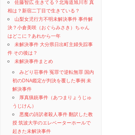
佐藤智広 生きてる？北海道旭川市 真
相は？新宿二丁目で生きている？
山梨女児行方不明未解決事件 事件解
決？小倉美咲（おぐらみさき）ちゃん
はどこに？あれから一年
未解決事件 大分県日出町主婦失踪事
件 その後は？
未解決事件まとめ
みどり荘事件 冤罪で逆転無罪 国内
初のDNA鑑定が判決を覆した事例 未
解決事件
厚真猟銃事件（あつまりょうじゅ
うじけん）
悪魔の詩訳者殺人事件 翻訳した教
授 筑波大学のエレベーターホールで
起きた未解決事件