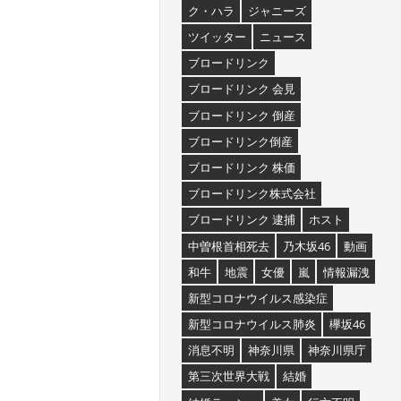
ク・ハラ
ジャニーズ
ツイッター
ニュース
ブロードリンク
ブロードリンク 会見
ブロードリンク 倒産
ブロードリンク倒産
ブロードリンク 株価
ブロードリンク株式会社
ブロードリンク 逮捕
ホスト
中曽根首相死去
乃木坂46
動画
和牛
地震
女優
嵐
情報漏洩
新型コロナウイルス感染症
新型コロナウイルス肺炎
欅坂46
消息不明
神奈川県
神奈川県庁
第三次世界大戦
結婚