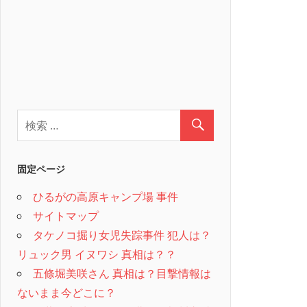
固定ページ
ひるがの高原キャンプ場 事件
サイトマップ
タケノコ掘り女児失踪事件 犯人は？
リュック男 イヌワシ 真相は？？
五條堀美咲さん 真相は？目撃情報は
ないまま今どこに？