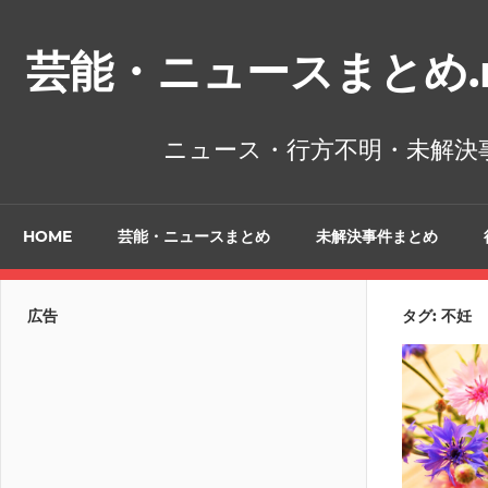
コ
ン
芸能・ニュースまとめ.n
テ
ン
ツ
ニュース・行方不明・未解決
へ
ス
キ
HOME
芸能・ニュースまとめ
未解決事件まとめ
ッ
プ
広告
タグ:
不妊