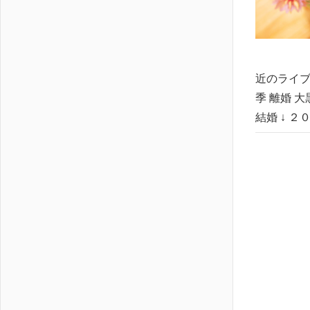
近のライブ
季 離婚 
結婚 ↓ ２