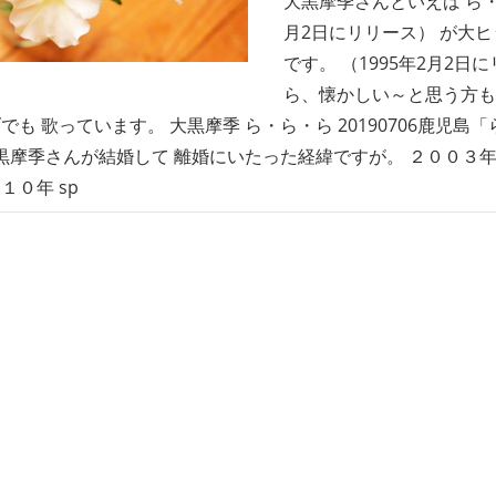
大黒摩季さんといえば ら・ら
月2日にリリース） が大ヒ
です。 （1995年2月2日
ら、懐かしい～と思う方も
でも 歌っています。 大黒摩季 ら・ら・ら 20190706鹿児島
大黒摩季さんが結婚して 離婚にいたった経緯ですが。 ２００３
０１０年 sp