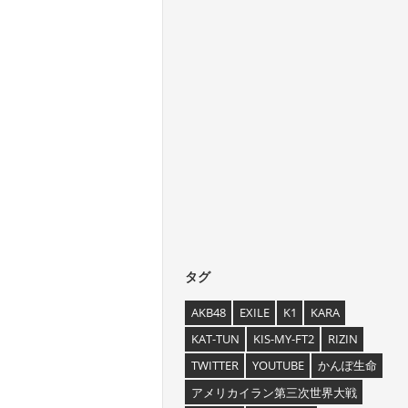
タグ
AKB48
EXILE
K1
KARA
KAT-TUN
KIS-MY-FT2
RIZIN
TWITTER
YOUTUBE
かんぽ生命
アメリカイラン第三次世界大戦