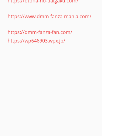
https://otona-no-daigaku.com/
https://www.dmm-fanza-mania.com/
https://dmm-fanza-fan.com/
https://wp646903.wpx.jp/