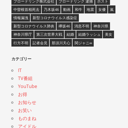
ブロードリンク株式会社
ブロードリンク 逮捕
ホスト
中曽根首相死去
乃木坂46
動画
和牛
地震
女優
嵐
情報漏洩
新型コロナウイルス感染症
新型コロナウイルス肺炎
欅坂46
消息不明
神奈川県
神奈川県庁
第三次世界大戦
結婚
結婚ラッシュ
美女
行方不明
記者会見
那須川天心
関ジャニ∞
カテゴリー
IT
TV番組
YouTube
お得
お知らせ
お笑い
ものまね
アイドル