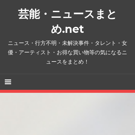
コ
芸能・ニュースまと
ン
テ
め.net
ン
ツ
ニュース・行方不明・未解決事件・タレント・女
へ
優・アーティスト・お得な買い物等の気になるニ
ス
ュースをまとめ！
キ
ッ
プ