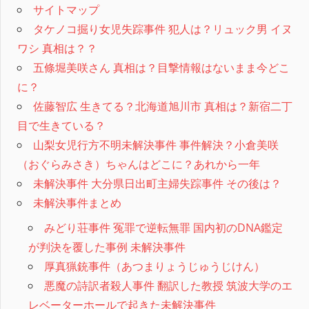
サイトマップ
タケノコ掘り女児失踪事件 犯人は？リュック男 イヌ
ワシ 真相は？？
五條堀美咲さん 真相は？目撃情報はないまま今どこ
に？
佐藤智広 生きてる？北海道旭川市 真相は？新宿二丁
目で生きている？
山梨女児行方不明未解決事件 事件解決？小倉美咲
（おぐらみさき）ちゃんはどこに？あれから一年
未解決事件 大分県日出町主婦失踪事件 その後は？
未解決事件まとめ
みどり荘事件 冤罪で逆転無罪 国内初のDNA鑑定
が判決を覆した事例 未解決事件
厚真猟銃事件（あつまりょうじゅうじけん）
悪魔の詩訳者殺人事件 翻訳した教授 筑波大学のエ
レベーターホールで起きた未解決事件