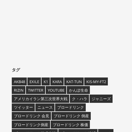
タグ
AKB48
EXILE
K1
KARA
KAT-TUN
KIS-MY-FT2
RIZIN
TWITTER
YOUTUBE
かんぽ生命
アメリカイラン第三次世界大戦
ク・ハラ
ジャニーズ
ツイッター
ニュース
ブロードリンク
ブロードリンク 会見
ブロードリンク 倒産
ブロードリンク倒産
ブロードリンク 株価