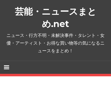
コ
芸能・ニュースまと
ン
テ
め.net
ン
ツ
ニュース・行方不明・未解決事件・タレント・女
へ
優・アーティスト・お得な買い物等の気になるニ
ス
ュースをまとめ！
キ
ッ
プ