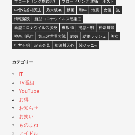
ブロードリンク株式会社
ブロードリンク 逮捕
ホスト
中曽根首相死去
乃木坂46
動画
和牛
地震
女優
嵐
情報漏洩
新型コロナウイルス感染症
新型コロナウイルス肺炎
欅坂46
消息不明
神奈川県
神奈川県庁
第三次世界大戦
結婚
結婚ラッシュ
美女
行方不明
記者会見
那須川天心
関ジャニ∞
カテゴリー
IT
TV番組
YouTube
お得
お知らせ
お笑い
ものまね
アイドル