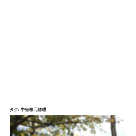
タグ:
中曽根元総理