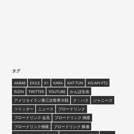
タグ
AKB48
EXILE
K1
KARA
KAT-TUN
KIS-MY-FT2
RIZIN
TWITTER
YOUTUBE
かんぽ生命
アメリカイラン第三次世界大戦
ク・ハラ
ジャニーズ
ツイッター
ニュース
ブロードリンク
ブロードリンク 会見
ブロードリンク 倒産
ブロードリンク倒産
ブロードリンク 株価