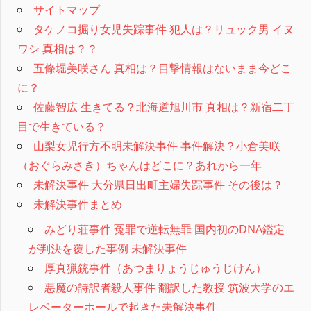
サイトマップ
タケノコ掘り女児失踪事件 犯人は？リュック男 イヌ
ワシ 真相は？？
五條堀美咲さん 真相は？目撃情報はないまま今どこ
に？
佐藤智広 生きてる？北海道旭川市 真相は？新宿二丁
目で生きている？
山梨女児行方不明未解決事件 事件解決？小倉美咲
（おぐらみさき）ちゃんはどこに？あれから一年
未解決事件 大分県日出町主婦失踪事件 その後は？
未解決事件まとめ
みどり荘事件 冤罪で逆転無罪 国内初のDNA鑑定
が判決を覆した事例 未解決事件
厚真猟銃事件（あつまりょうじゅうじけん）
悪魔の詩訳者殺人事件 翻訳した教授 筑波大学のエ
レベーターホールで起きた未解決事件