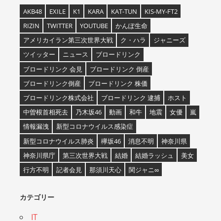
AKB48
EXILE
K1
KARA
KAT-TUN
KIS-MY-FT2
RIZIN
TWITTER
YOUTUBE
かんぽ生命
アメリカイラン第三次世界大戦
ク・ハラ
ジャニーズ
ツイッター
ニュース
ブロードリンク
ブロードリンク 会見
ブロードリンク 倒産
ブロードリンク倒産
ブロードリンク 株価
ブロードリンク株式会社
ブロードリンク 逮捕
ホスト
中曽根首相死去
乃木坂46
動画
和牛
地震
女優
嵐
情報漏洩
新型コロナウイルス感染症
新型コロナウイルス肺炎
欅坂46
消息不明
神奈川県
神奈川県庁
第三次世界大戦
結婚
結婚ラッシュ
美女
行方不明
記者会見
那須川天心
関ジャニ∞
カテゴリー
IT