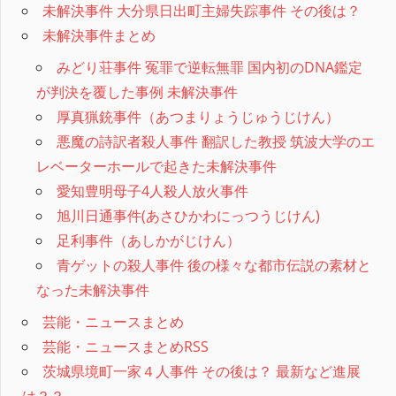
未解決事件 大分県日出町主婦失踪事件 その後は？
未解決事件まとめ
みどり荘事件 冤罪で逆転無罪 国内初のDNA鑑定
が判決を覆した事例 未解決事件
厚真猟銃事件（あつまりょうじゅうじけん）
悪魔の詩訳者殺人事件 翻訳した教授 筑波大学のエ
レベーターホールで起きた未解決事件
愛知豊明母子4人殺人放火事件
旭川日通事件(あさひかわにっつうじけん)
足利事件（あしかがじけん）
青ゲットの殺人事件 後の様々な都市伝説の素材と
なった未解決事件
芸能・ニュースまとめ
芸能・ニュースまとめRSS
茨城県境町一家４人事件 その後は？ 最新など進展