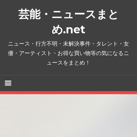
コ
芸能・ニュースまと
ン
テ
め.net
ン
ツ
ニュース・行方不明・未解決事件・タレント・女
へ
優・アーティスト・お得な買い物等の気になるニ
ス
ュースをまとめ！
キ
ッ
プ