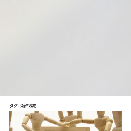
タグ:
免許返納