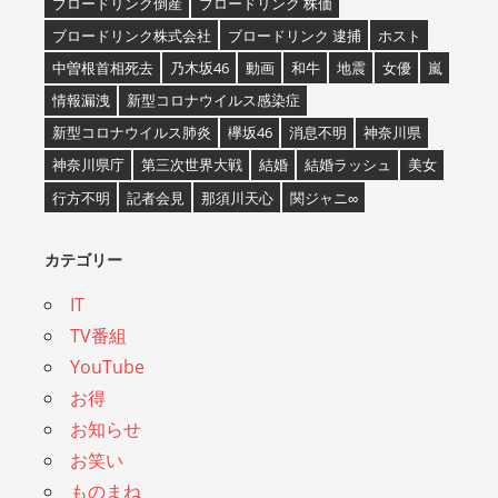
ブロードリンク倒産
ブロードリンク 株価
ブロードリンク株式会社
ブロードリンク 逮捕
ホスト
中曽根首相死去
乃木坂46
動画
和牛
地震
女優
嵐
情報漏洩
新型コロナウイルス感染症
新型コロナウイルス肺炎
欅坂46
消息不明
神奈川県
神奈川県庁
第三次世界大戦
結婚
結婚ラッシュ
美女
行方不明
記者会見
那須川天心
関ジャニ∞
カテゴリー
IT
TV番組
YouTube
お得
お知らせ
お笑い
ものまね