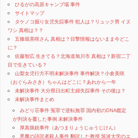
ひるがの高原キャンプ場 事件
サイトマップ
タケノコ掘り女児失踪事件 犯人は？リュック男 イヌ
ワシ 真相は？？
五條堀美咲さん 真相は？目撃情報はないまま今どこ
に？
佐藤智広 生きてる？北海道旭川市 真相は？新宿二丁
目で生きている？
山梨女児行方不明未解決事件 事件解決？小倉美咲
（おぐらみさき）ちゃんはどこに？あれから一年
未解決事件 大分県日出町主婦失踪事件 その後は？
未解決事件まとめ
みどり荘事件 冤罪で逆転無罪 国内初のDNA鑑定
が判決を覆した事例 未解決事件
厚真猟銃事件（あつまりょうじゅうじけん）
悪魔の詩訳者殺人事件 翻訳した教授 筑波大学のエ