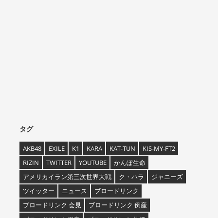
タグ
AKB48
EXILE
K1
KARA
KAT-TUN
KIS-MY-FT2
RIZIN
TWITTER
YOUTUBE
かんぽ生命
アメリカイラン第三次世界大戦
ク・ハラ
ジャニーズ
ツイッター
ニュース
ブロードリンク
ブロードリンク 会見
ブロードリンク 倒産