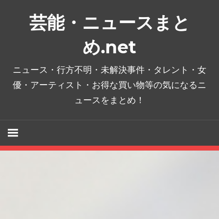
コ
芸能・ニュースまと
ン
テ
め.net
ン
ツ
ニュース・行方不明・未解決事件・タレント・女
へ
優・アーティスト・お得な買い物等の気になるニ
ス
ュースをまとめ！
キ
ッ
プ