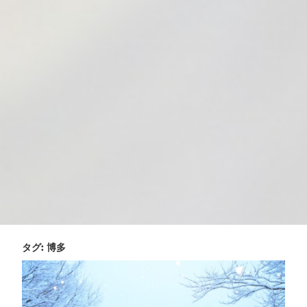
タグ:
博多