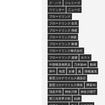
ク・ハラ
ジャニーズ
ツイッター
ニュース
ブロードリンク
ブロードリンク 会見
ブロードリンク 倒産
ブロードリンク倒産
ブロードリンク 株価
ブロードリンク株式会社
ブロードリンク 逮捕
ホスト
中曽根首相死去
乃木坂46
動画
和牛
地震
女優
嵐
情報漏洩
新型コロナウイルス感染症
新型コロナウイルス肺炎
欅坂46
消息不明
神奈川県
神奈川県庁
第三次世界大戦
結婚