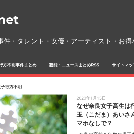
et
事件・タレント・女優・アーティスト・お得
行方不明事件まとめ
芸能・ニュースまとめRSS
サイトマッ
女子行方不明
2020年1月15日
なぜ奈良女子高生は
玉（こだま）あいさん
マホなしで？