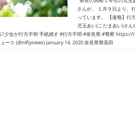
奈良の高校１年生の児玉
さんが、 １月９日より、
っています。 【速報】行
児玉あい(こだまあい)さん
少女が行方不明 手紙残す #行方不明 #奈良県 #警察 https://t.co
ス (@niftynews) January 14, 2020 奈良県警高田