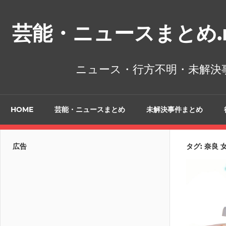
コ
ン
芸能・ニュースまとめ.n
テ
ン
ツ
ニュース・行方不明・未解決
へ
ス
キ
HOME
芸能・ニュースまとめ
未解決事件まとめ
ッ
プ
広告
タグ:
奈良 