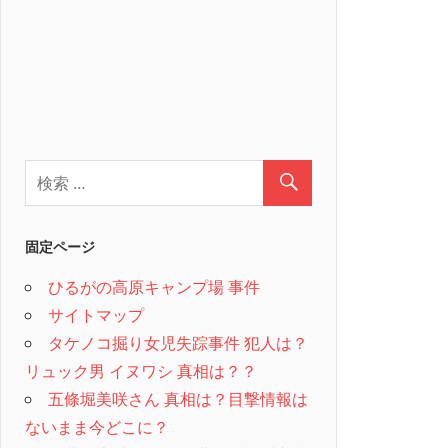
固定ページ
ひるがの高原キャンプ場 事件
サイトマップ
タケノコ掘り女児失踪事件 犯人は？
リュック男 イヌワシ 真相は？？
五條堀美咲さん 真相は？目撃情報は
ないまま今どこに？