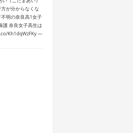
あい（こだまあい）
行方が分からなくな
方不明の奈良高1女子
保護 奈良女子高生は
/Kh1dqWzFKy —