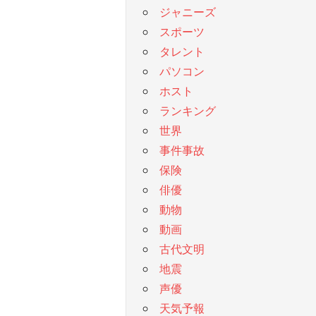
ジャニーズ
スポーツ
タレント
パソコン
ホスト
ランキング
世界
事件事故
保険
俳優
動物
動画
古代文明
地震
声優
天気予報