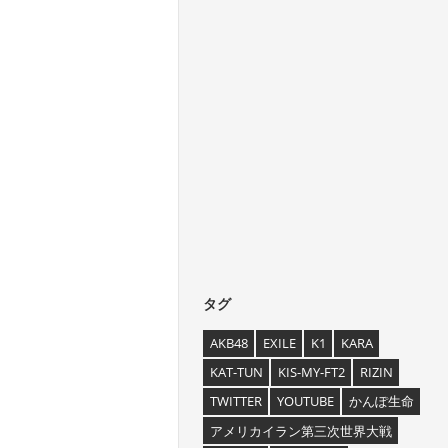
タグ
AKB48
EXILE
K1
KARA
KAT-TUN
KIS-MY-FT2
RIZIN
TWITTER
YOUTUBE
かんぽ生命
アメリカイラン第三次世界大戦