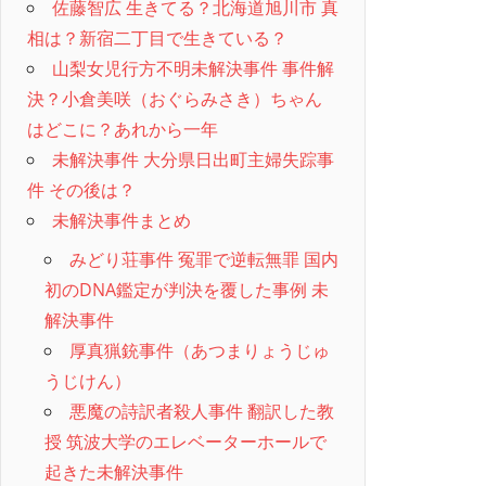
佐藤智広 生きてる？北海道旭川市 真
相は？新宿二丁目で生きている？
山梨女児行方不明未解決事件 事件解
決？小倉美咲（おぐらみさき）ちゃん
はどこに？あれから一年
未解決事件 大分県日出町主婦失踪事
件 その後は？
未解決事件まとめ
みどり荘事件 冤罪で逆転無罪 国内
初のDNA鑑定が判決を覆した事例 未
解決事件
厚真猟銃事件（あつまりょうじゅ
うじけん）
悪魔の詩訳者殺人事件 翻訳した教
授 筑波大学のエレベーターホールで
起きた未解決事件