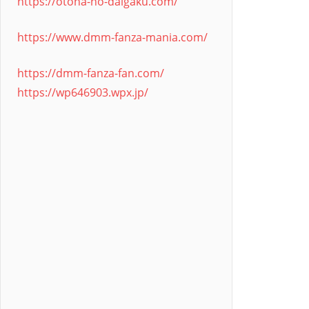
https://otona-no-daigaku.com/
https://www.dmm-fanza-mania.com/
https://dmm-fanza-fan.com/
https://wp646903.wpx.jp/