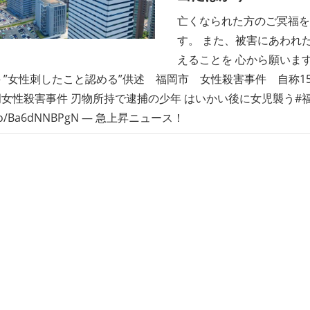
亡くなられた方のご冥福を
す。 また、被害にあわれ
えることを 心から願います
 ”女性刺したこと認める”供述 福岡市 女性殺害事件 自称15歳の少
) 福岡女性殺害事件 刃物所持で逮捕の少年 はいかい後に女児襲う#
/t.co/Ba6dNNBPgN — 急上昇ニュース！