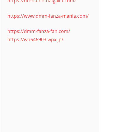
https://otona-no-daigaku.com/
https://www.dmm-fanza-mania.com/
https://dmm-fanza-fan.com/
https://wp646903.wpx.jp/