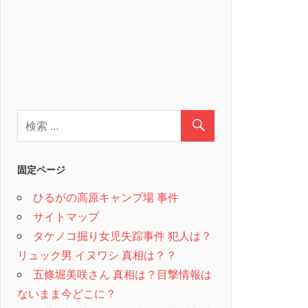
固定ページ
ひるがの高原キャンプ場 事件
サイトマップ
タケノコ掘り女児失踪事件 犯人は？
リュック男 イヌワシ 真相は？？
五條堀美咲さん 真相は？目撃情報は
ないまま今どこに？