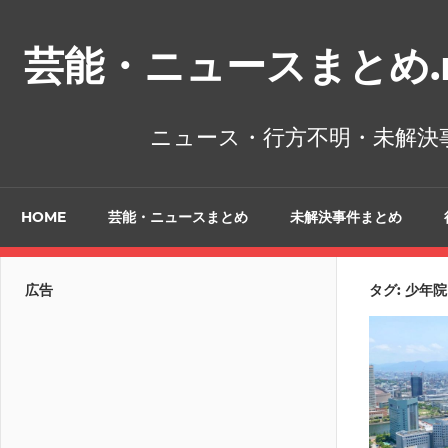
コ
ン
芸能・ニュースまとめ.n
テ
ン
ツ
ニュース・行方不明・未解決
へ
ス
キ
HOME
芸能・ニュースまとめ
未解決事件まとめ
ッ
プ
広告
タグ:
少年院