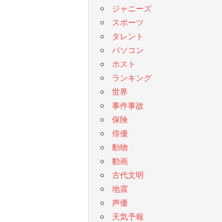
ジャニーズ
スポーツ
タレント
パソコン
ホスト
ランキング
世界
事件事故
保険
俳優
動物
動画
古代文明
地震
声優
天気予報