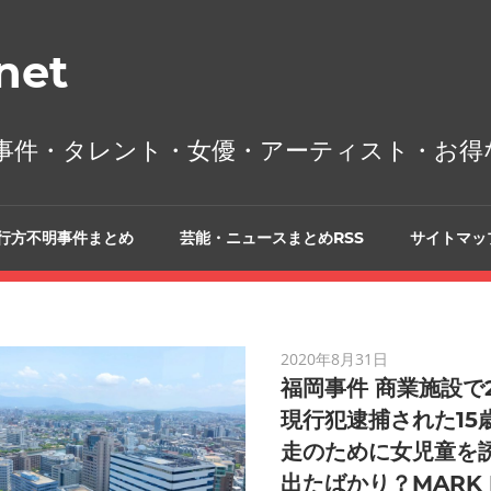
et
事件・タレント・女優・アーティスト・お得
行方不明事件まとめ
芸能・ニュースまとめRSS
サイトマッ
2020年8月31日
福岡事件 商業施設で
現行犯逮捕された15
走のために女児童を
出たばかり？MARK 