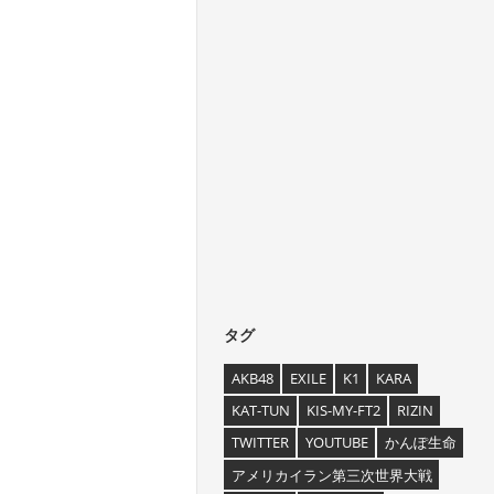
タグ
AKB48
EXILE
K1
KARA
KAT-TUN
KIS-MY-FT2
RIZIN
TWITTER
YOUTUBE
かんぽ生命
アメリカイラン第三次世界大戦