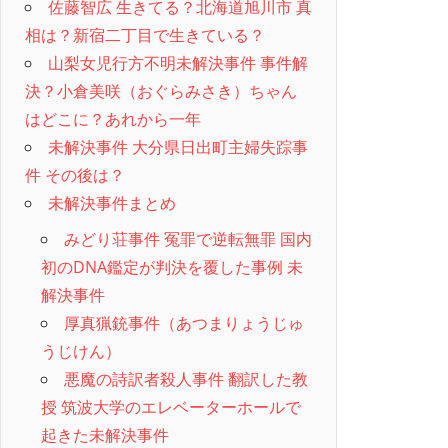
佐藤智広 生きてる？北海道旭川市 真
相は？新宿二丁目で生きている？
山梨女児行方不明未解決事件 事件解
決？小倉美咲（おぐらみさき）ちゃん
はどこに？あれから一年
未解決事件 大分県日出町主婦失踪事
件 その後は？
未解決事件まとめ
みどり荘事件 冤罪で逆転無罪 国内
初のDNA鑑定が判決を覆した事例 未
解決事件
厚真猟銃事件（あつまりょうじゅ
うじけん）
悪魔の詩訳者殺人事件 翻訳した教
授 筑波大学のエレベーターホールで
起きた未解決事件