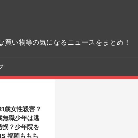
な買い物等の気になるニュースをまとめ！
プ
21歳女性殺害？
歳無職少年は逃
誘拐？少年院を
IS 福岡ももち