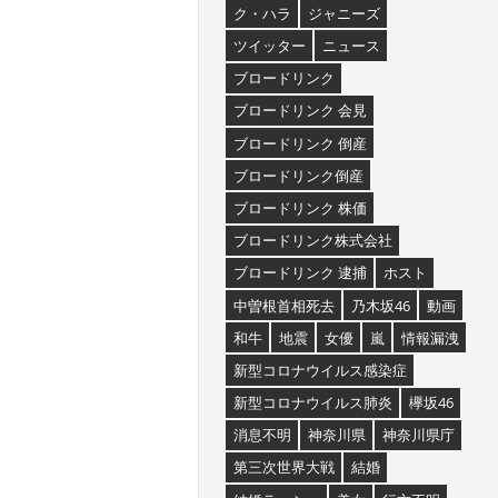
ク・ハラ
ジャニーズ
ツイッター
ニュース
ブロードリンク
ブロードリンク 会見
ブロードリンク 倒産
ブロードリンク倒産
ブロードリンク 株価
ブロードリンク株式会社
ブロードリンク 逮捕
ホスト
中曽根首相死去
乃木坂46
動画
和牛
地震
女優
嵐
情報漏洩
新型コロナウイルス感染症
新型コロナウイルス肺炎
欅坂46
消息不明
神奈川県
神奈川県庁
第三次世界大戦
結婚