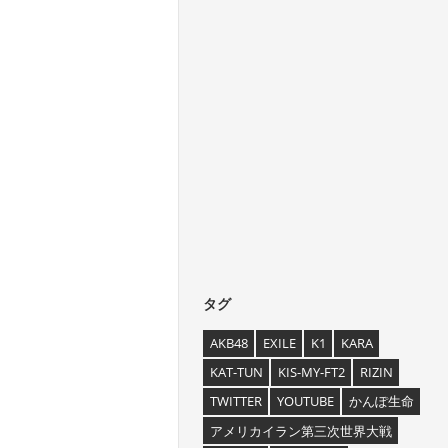
タグ
AKB48
EXILE
K1
KARA
KAT-TUN
KIS-MY-FT2
RIZIN
TWITTER
YOUTUBE
かんぽ生命
アメリカイラン第三次世界大戦