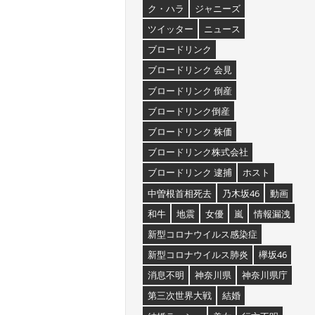
ク・ハラ
ジャニーズ
ツイッター
ニュース
ブロードリンク
ブロードリンク 会見
ブロードリンク 倒産
ブロードリンク倒産
ブロードリンク 株価
ブロードリンク株式会社
ブロードリンク 逮捕
ホスト
中曽根首相死去
乃木坂46
動画
和牛
地震
女優
嵐
情報漏洩
新型コロナウイルス感染症
新型コロナウイルス肺炎
欅坂46
消息不明
神奈川県
神奈川県庁
第三次世界大戦
結婚