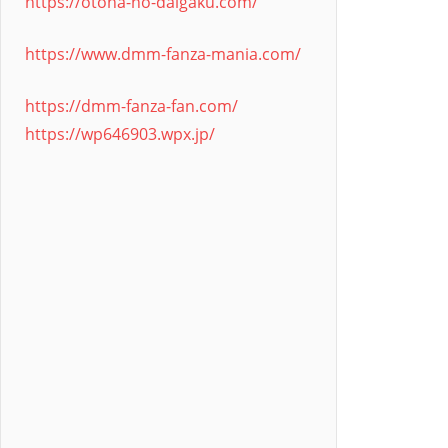
https://otona-no-daigaku.com/
https://www.dmm-fanza-mania.com/
https://dmm-fanza-fan.com/
https://wp646903.wpx.jp/