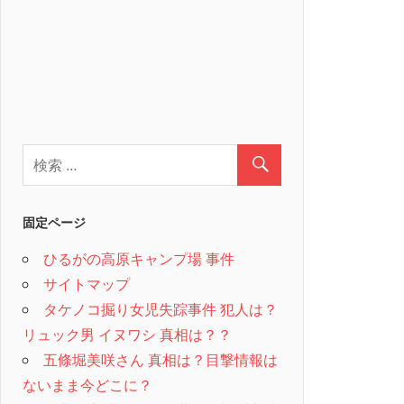
固定ページ
ひるがの高原キャンプ場 事件
サイトマップ
タケノコ掘り女児失踪事件 犯人は？
リュック男 イヌワシ 真相は？？
五條堀美咲さん 真相は？目撃情報は
ないまま今どこに？