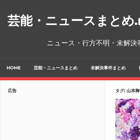
コ
ン
芸能・ニュースまとめ.n
テ
ン
ツ
ニュース・行方不明・未解決
へ
ス
キ
HOME
芸能・ニュースまとめ
未解決事件まとめ
ッ
プ
広告
タグ:
山本舞