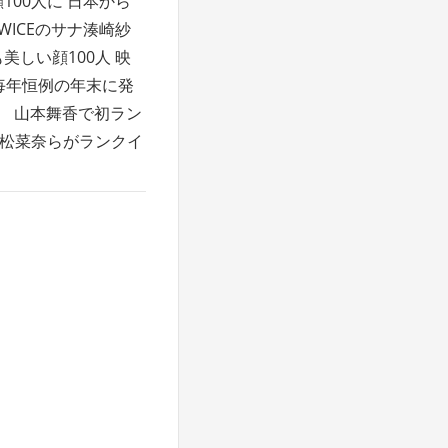
100人に 日本から
WICEのサナ湊崎紗
美しい顔100人 映
r 毎年恒例の年末に発
優 山本舞香で初ラン
小松菜奈らがランクイ