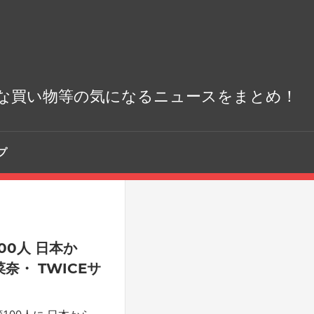
な買い物等の気になるニュースをまとめ！
プ
00人 日本か
奈・ TWICEサ