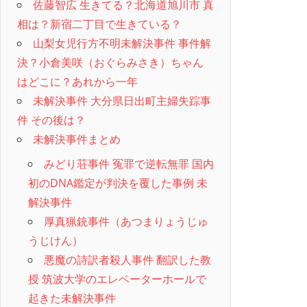
佐藤智広 生きてる？北海道旭川市 真
相は？新宿二丁目で生きている？
山梨女児行方不明未解決事件 事件解
決？小倉美咲（おぐらみさき）ちゃん
はどこに？あれから一年
未解決事件 大分県日出町主婦失踪事
件 その後は？
未解決事件まとめ
みどり荘事件 冤罪で逆転無罪 国内
初のDNA鑑定が判決を覆した事例 未
解決事件
厚真猟銃事件（あつまりょうじゅ
うじけん）
悪魔の詩訳者殺人事件 翻訳した教
授 筑波大学のエレベーターホールで
起きた未解決事件