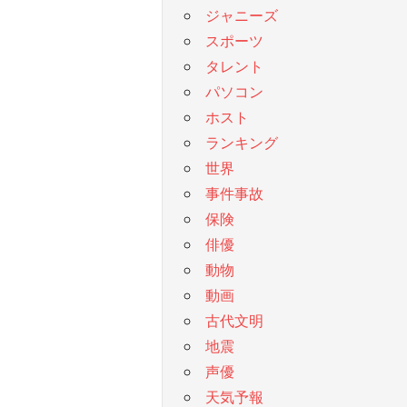
ジャニーズ
スポーツ
タレント
パソコン
ホスト
ランキング
世界
事件事故
保険
俳優
動物
動画
古代文明
地震
声優
天気予報