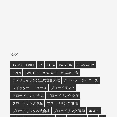
タグ
AKB48
EXILE
K1
KARA
KAT-TUN
KIS-MY-FT2
RIZIN
TWITTER
YOUTUBE
かんぽ生命
アメリカイラン第三次世界大戦
ク・ハラ
ジャニーズ
ツイッター
ニュース
ブロードリンク
ブロードリンク 会見
ブロードリンク 倒産
ブロードリンク倒産
ブロードリンク 株価
ブロードリンク株式会社
ブロードリンク 逮捕
ホスト