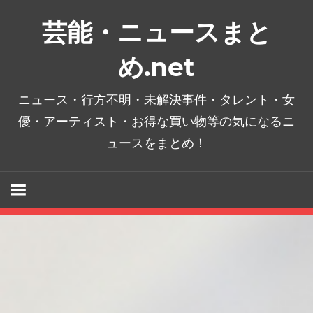
コ
芸能・ニュースまと
ン
テ
め.net
ン
ツ
ニュース・行方不明・未解決事件・タレント・女
へ
優・アーティスト・お得な買い物等の気になるニ
ス
ュースをまとめ！
キ
ッ
プ