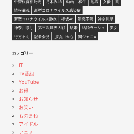
中曽根首相死去
乃木坂46
動画
和牛
地震
女優
嵐
情報漏洩
新型コロナウイルス感染症
新型コロナウイルス肺炎
欅坂46
消息不明
神奈川県
神奈川県庁
第三次世界大戦
結婚
結婚ラッシュ
美女
行方不明
記者会見
那須川天心
関ジャニ∞
カテゴリー
IT
TV番組
YouTube
お得
お知らせ
お笑い
ものまね
アイドル
アニメ