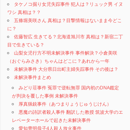
タケノコ掘り女児失踪事件 犯人は？リュック男 イヌ
ワシ 真相は？？
五條堀美咲さん 真相は？目撃情報はないまま今どこ
に？
佐藤智広 生きてる？北海道旭川市 真相は？新宿二丁
目で生きている？
山梨女児行方不明未解決事件 事件解決？小倉美咲
（おぐらみさき）ちゃんはどこに？あれから一年
未解決事件 大分県日出町主婦失踪事件 その後は？
未解決事件まとめ
みどり荘事件 冤罪で逆転無罪 国内初のDNA鑑定
が判決を覆した事例 未解決事件
厚真猟銃事件（あつまりょうじゅうじけん）
悪魔の詩訳者殺人事件 翻訳した教授 筑波大学のエ
レベーターホールで起きた未解決事件
愛知豊明母子4人殺人放火事件