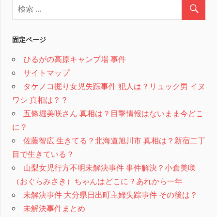
固定ページ
ひるがの高原キャンプ場 事件
サイトマップ
タケノコ掘り女児失踪事件 犯人は？リュック男 イヌ
ワシ 真相は？？
五條堀美咲さん 真相は？目撃情報はないまま今どこ
に？
佐藤智広 生きてる？北海道旭川市 真相は？新宿二丁
目で生きている？
山梨女児行方不明未解決事件 事件解決？小倉美咲
（おぐらみさき）ちゃんはどこに？あれから一年
未解決事件 大分県日出町主婦失踪事件 その後は？
未解決事件まとめ