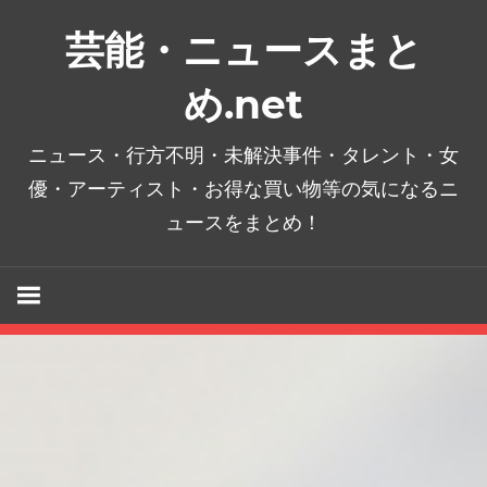
コ
芸能・ニュースまと
ン
テ
め.net
ン
ツ
ニュース・行方不明・未解決事件・タレント・女
へ
優・アーティスト・お得な買い物等の気になるニ
ス
ュースをまとめ！
キ
ッ
プ