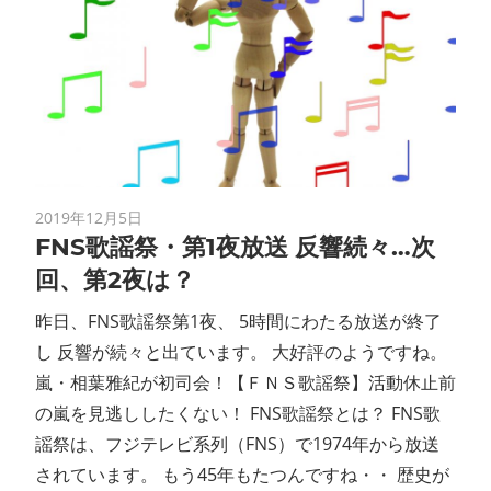
2019年12月5日
FNS歌謡祭・第1夜放送 反響続々…次
回、第2夜は？
昨日、FNS歌謡祭第1夜、 5時間にわたる放送が終了
し 反響が続々と出ています。 大好評のようですね。
嵐・相葉雅紀が初司会！【ＦＮＳ歌謡祭】活動休止前
の嵐を見逃ししたくない！ FNS歌謡祭とは？ FNS歌
謡祭は、フジテレビ系列（FNS）で1974年から放送
されています。 もう45年もたつんですね・・ 歴史が