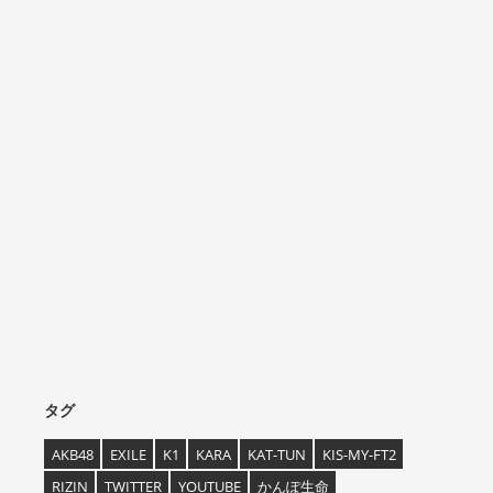
タグ
AKB48
EXILE
K1
KARA
KAT-TUN
KIS-MY-FT2
RIZIN
TWITTER
YOUTUBE
かんぽ生命