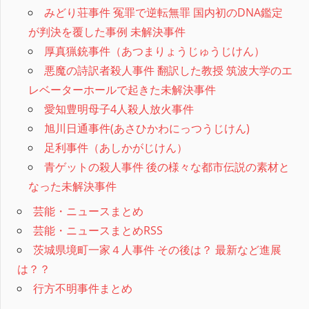
みどり荘事件 冤罪で逆転無罪 国内初のDNA鑑定
が判決を覆した事例 未解決事件
厚真猟銃事件（あつまりょうじゅうじけん）
悪魔の詩訳者殺人事件 翻訳した教授 筑波大学のエ
レベーターホールで起きた未解決事件
愛知豊明母子4人殺人放火事件
旭川日通事件(あさひかわにっつうじけん)
足利事件（あしかがじけん）
青ゲットの殺人事件 後の様々な都市伝説の素材と
なった未解決事件
芸能・ニュースまとめ
芸能・ニュースまとめRSS
茨城県境町一家４人事件 その後は？ 最新など進展
は？？
行方不明事件まとめ