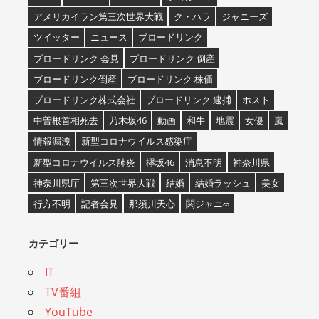
アメリカイラン第三次世界大戦
ク・ハラ
ジャニーズ
ツイッター
ニュース
ブロードリンク
ブロードリンク 会見
ブロードリンク 倒産
ブロードリンク倒産
ブロードリンク 株価
ブロードリンク株式会社
ブロードリンク 逮捕
ホスト
中曽根首相死去
乃木坂46
動画
和牛
地震
女優
嵐
情報漏洩
新型コロナウイルス感染症
新型コロナウイルス肺炎
欅坂46
消息不明
神奈川県
神奈川県庁
第三次世界大戦
結婚
結婚ラッシュ
美女
行方不明
記者会見
那須川天心
関ジャニ∞
カテゴリー
IT
TV番組
YouTube