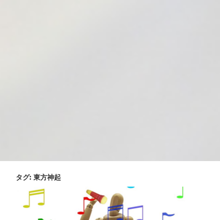
タグ:
東方神起