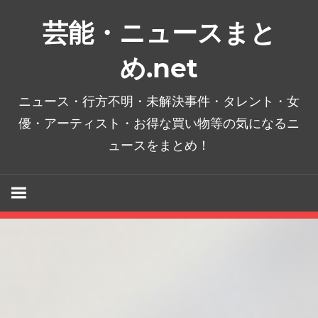
コ
芸能・ニュースまと
ン
テ
め.net
ン
ツ
ニュース・行方不明・未解決事件・タレント・女
へ
優・アーティスト・お得な買い物等の気になるニ
ス
ュースをまとめ！
キ
ッ
プ