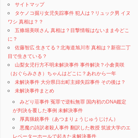
サイトマップ
タケノコ掘り女児失踪事件 犯人は？リュック男 イヌ
ワシ 真相は？？
五條堀美咲さん 真相は？目撃情報はないまま今どこ
に？
佐藤智広 生きてる？北海道旭川市 真相は？新宿二丁
目で生きている？
山梨女児行方不明未解決事件 事件解決？小倉美咲
（おぐらみさき）ちゃんはどこに？あれから一年
未解決事件 大分県日出町主婦失踪事件 その後は？
未解決事件まとめ
みどり荘事件 冤罪で逆転無罪 国内初のDNA鑑定
が判決を覆した事例 未解決事件
厚真猟銃事件（あつまりょうじゅうじけん）
悪魔の詩訳者殺人事件 翻訳した教授 筑波大学のエ
レベーターホールで起きた未解決事件