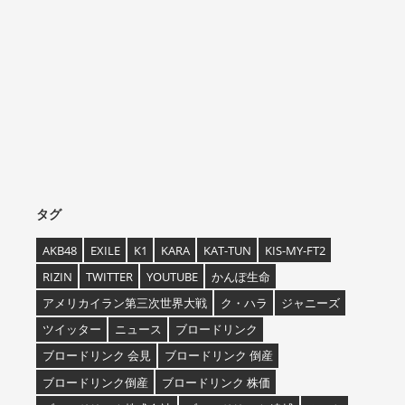
タグ
AKB48
EXILE
K1
KARA
KAT-TUN
KIS-MY-FT2
RIZIN
TWITTER
YOUTUBE
かんぽ生命
アメリカイラン第三次世界大戦
ク・ハラ
ジャニーズ
ツイッター
ニュース
ブロードリンク
ブロードリンク 会見
ブロードリンク 倒産
ブロードリンク倒産
ブロードリンク 株価