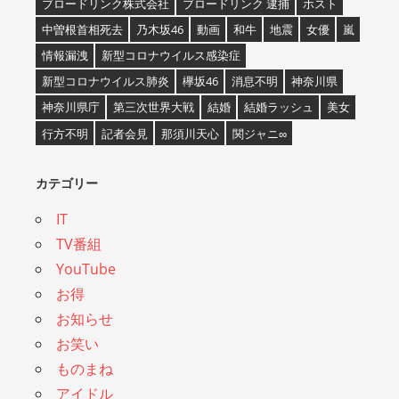
ブロードリンク株式会社
ブロードリンク 逮捕
ホスト
中曽根首相死去
乃木坂46
動画
和牛
地震
女優
嵐
情報漏洩
新型コロナウイルス感染症
新型コロナウイルス肺炎
欅坂46
消息不明
神奈川県
神奈川県庁
第三次世界大戦
結婚
結婚ラッシュ
美女
行方不明
記者会見
那須川天心
関ジャニ∞
カテゴリー
IT
TV番組
YouTube
お得
お知らせ
お笑い
ものまね
アイドル