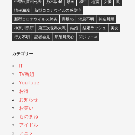
中曽根首相死去
乃木坂46
動画
和牛
地震
女優
嵐
情報漏洩
新型コロナウイルス感染症
新型コロナウイルス肺炎
欅坂46
消息不明
神奈川県
神奈川県庁
第三次世界大戦
結婚
結婚ラッシュ
美女
行方不明
記者会見
那須川天心
関ジャニ∞
カテゴリー
IT
TV番組
YouTube
お得
お知らせ
お笑い
ものまね
アイドル
アニメ