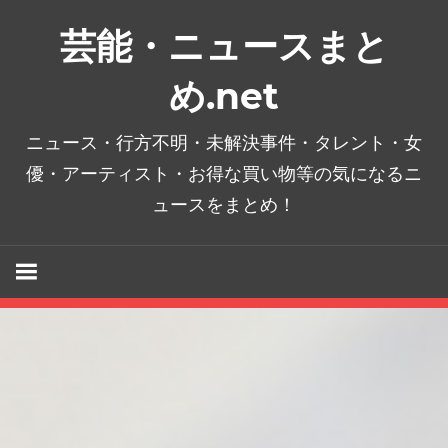
コ
芸能・ニュースまと
ン
テ
め.net
ン
ツ
ニュース・行方不明・未解決事件・タレント・女
へ
優・アーティスト・お得な買い物等の気になるニ
ス
ュースをまとめ！
キ
ッ
プ