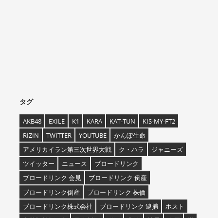
タグ
AKB48
EXILE
K1
KARA
KAT-TUN
KIS-MY-FT2
RIZIN
TWITTER
YOUTUBE
かんぽ生命
アメリカイラン第三次世界大戦
ク・ハラ
ジャニーズ
ツイッター
ニュース
ブロードリンク
ブロードリンク 会見
ブロードリンク 倒産
ブロードリンク倒産
ブロードリンク 株価
ブロードリンク株式会社
ブロードリンク 逮捕
ホスト