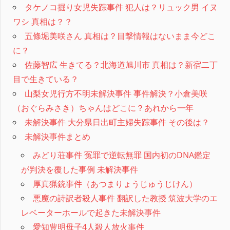
タケノコ掘り女児失踪事件 犯人は？リュック男 イヌ
ワシ 真相は？？
五條堀美咲さん 真相は？目撃情報はないまま今どこ
に？
佐藤智広 生きてる？北海道旭川市 真相は？新宿二丁
目で生きている？
山梨女児行方不明未解決事件 事件解決？小倉美咲
（おぐらみさき）ちゃんはどこに？あれから一年
未解決事件 大分県日出町主婦失踪事件 その後は？
未解決事件まとめ
みどり荘事件 冤罪で逆転無罪 国内初のDNA鑑定
が判決を覆した事例 未解決事件
厚真猟銃事件（あつまりょうじゅうじけん）
悪魔の詩訳者殺人事件 翻訳した教授 筑波大学のエ
レベーターホールで起きた未解決事件
愛知豊明母子4人殺人放火事件