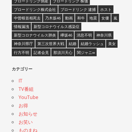
ブロードリンク倒産
ブロードリンク 株価
ブロードリンク株式会社
ブロードリンク 逮捕
ホスト
中曽根首相死去
乃木坂46
動画
和牛
地震
女優
嵐
情報漏洩
新型コロナウイルス感染症
新型コロナウイルス肺炎
欅坂46
消息不明
神奈川県
神奈川県庁
第三次世界大戦
結婚
結婚ラッシュ
美女
行方不明
記者会見
那須川天心
関ジャニ∞
カテゴリー
IT
TV番組
YouTube
お得
お知らせ
お笑い
ものまね