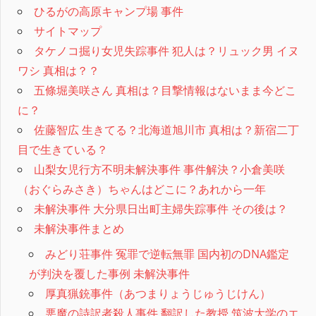
ひるがの高原キャンプ場 事件
サイトマップ
タケノコ掘り女児失踪事件 犯人は？リュック男 イヌ
ワシ 真相は？？
五條堀美咲さん 真相は？目撃情報はないまま今どこ
に？
佐藤智広 生きてる？北海道旭川市 真相は？新宿二丁
目で生きている？
山梨女児行方不明未解決事件 事件解決？小倉美咲
（おぐらみさき）ちゃんはどこに？あれから一年
未解決事件 大分県日出町主婦失踪事件 その後は？
未解決事件まとめ
みどり荘事件 冤罪で逆転無罪 国内初のDNA鑑定
が判決を覆した事例 未解決事件
厚真猟銃事件（あつまりょうじゅうじけん）
悪魔の詩訳者殺人事件 翻訳した教授 筑波大学のエ