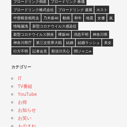
ブロードリンク倒産
ブロードリンク 株価
ブロードリンク株式会社
ブロードリンク 逮捕
ホスト
中曽根首相死去
乃木坂46
動画
和牛
地震
女優
嵐
情報漏洩
新型コロナウイルス感染症
新型コロナウイルス肺炎
欅坂46
消息不明
神奈川県
神奈川県庁
第三次世界大戦
結婚
結婚ラッシュ
美女
行方不明
記者会見
那須川天心
関ジャニ∞
カテゴリー
IT
TV番組
YouTube
お得
お知らせ
お笑い
ものまね