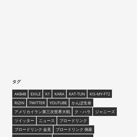
タグ
AKB48
EXILE
K1
KARA
KAT-TUN
KIS-MY-FT2
RIZIN
TWITTER
YOUTUBE
かんぽ生命
アメリカイラン第三次世界大戦
ク・ハラ
ジャニーズ
ツイッター
ニュース
ブロードリンク
ブロードリンク 会見
ブロードリンク 倒産