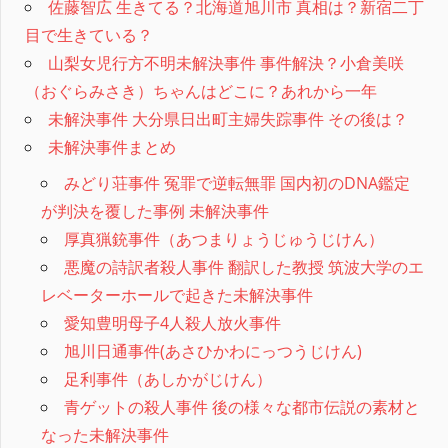
佐藤智広 生きてる？北海道旭川市 真相は？新宿二丁
目で生きている？
山梨女児行方不明未解決事件 事件解決？小倉美咲
（おぐらみさき）ちゃんはどこに？あれから一年
未解決事件 大分県日出町主婦失踪事件 その後は？
未解決事件まとめ
みどり荘事件 冤罪で逆転無罪 国内初のDNA鑑定
が判決を覆した事例 未解決事件
厚真猟銃事件（あつまりょうじゅうじけん）
悪魔の詩訳者殺人事件 翻訳した教授 筑波大学のエ
レベーターホールで起きた未解決事件
愛知豊明母子4人殺人放火事件
旭川日通事件(あさひかわにっつうじけん)
足利事件（あしかがじけん）
青ゲットの殺人事件 後の様々な都市伝説の素材と
なった未解決事件