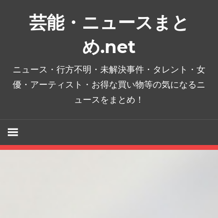
コ
芸能・ニュースまと
ン
テ
め.net
ン
ツ
ニュース・行方不明・未解決事件・タレント・女
へ
優・アーティスト・お得な買い物等の気になるニ
ス
ュースをまとめ！
キ
ッ
プ