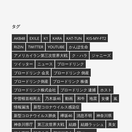
タグ
AKB48
EXILE
K1
KARA
KAT-TUN
KIS-MY-FT2
RIZIN
TWITTER
YOUTUBE
かんぽ生命
アメリカイラン第三次世界大戦
ク・ハラ
ジャニーズ
ツイッター
ニュース
ブロードリンク
ブロードリンク 会見
ブロードリンク 倒産
ブロードリンク倒産
ブロードリンク 株価
ブロードリンク株式会社
ブロードリンク 逮捕
ホスト
中曽根首相死去
乃木坂46
動画
和牛
地震
女優
嵐
情報漏洩
新型コロナウイルス感染症
新型コロナウイルス肺炎
欅坂46
消息不明
神奈川県
神奈川県庁
第三次世界大戦
結婚
結婚ラッシュ
美女