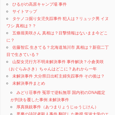
ひるがの高原キャンプ場 事件
サイトマップ
タケノコ掘り女児失踪事件 犯人は？リュック男 イヌ
ワシ 真相は？？
五條堀美咲さん 真相は？目撃情報はないまま今どこ
に？
佐藤智広 生きてる？北海道旭川市 真相は？新宿二丁
目で生きている？
山梨女児行方不明未解決事件 事件解決？小倉美咲
（おぐらみさき）ちゃんはどこに？あれから一年
未解決事件 大分県日出町主婦失踪事件 その後は？
未解決事件まとめ
みどり荘事件 冤罪で逆転無罪 国内初のDNA鑑定
が判決を覆した事例 未解決事件
厚真猟銃事件（あつまりょうじゅうじけん）
悪魔の詩訳者殺人事件 翻訳した教授 筑波大学のエ