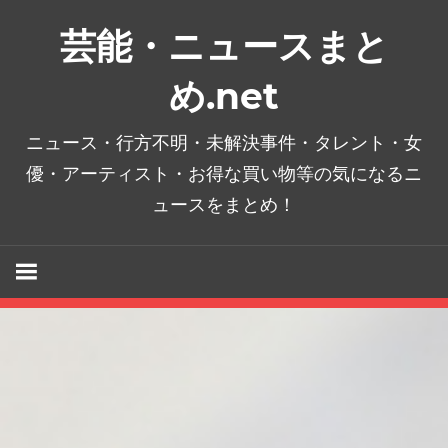
コ
芸能・ニュースまと
ン
テ
め.net
ン
ツ
ニュース・行方不明・未解決事件・タレント・女
へ
優・アーティスト・お得な買い物等の気になるニ
ス
ュースをまとめ！
キ
ッ
プ