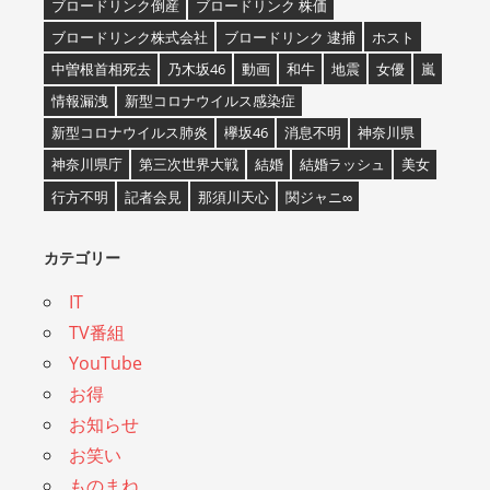
ブロードリンク倒産
ブロードリンク 株価
ブロードリンク株式会社
ブロードリンク 逮捕
ホスト
中曽根首相死去
乃木坂46
動画
和牛
地震
女優
嵐
情報漏洩
新型コロナウイルス感染症
新型コロナウイルス肺炎
欅坂46
消息不明
神奈川県
神奈川県庁
第三次世界大戦
結婚
結婚ラッシュ
美女
行方不明
記者会見
那須川天心
関ジャニ∞
カテゴリー
IT
TV番組
YouTube
お得
お知らせ
お笑い
ものまね