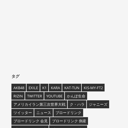
タグ
AKB48
EXILE
K1
KARA
KAT-TUN
KIS-MY-FT2
RIZIN
TWITTER
YOUTUBE
かんぽ生命
アメリカイラン第三次世界大戦
ク・ハラ
ジャニーズ
ツイッター
ニュース
ブロードリンク
ブロードリンク 会見
ブロードリンク 倒産