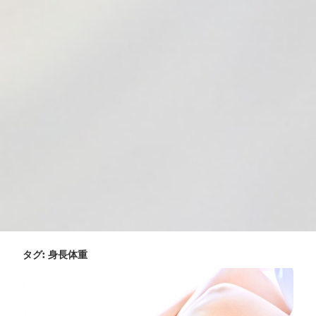
タグ:
身長体重